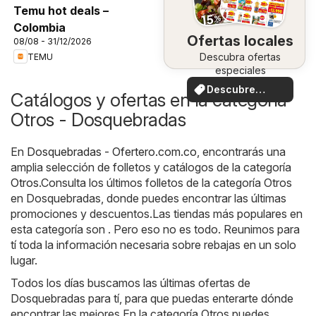
Temu hot deals –
Colombia
Ofertas locales
08/08 - 31/12/2026
Descubra ofertas
TEMU
especiales
Descubre
Catálogos y ofertas en la categoría
ofertas
Otros - Dosquebradas
En
Dosquebradas - Ofertero.com.co
, encontrarás una
amplia selección de folletos y catálogos de la categoría
Otros
.Consulta los últimos folletos de la categoría Otros
en Dosquebradas, donde puedes encontrar las últimas
promociones y descuentos.Las tiendas más populares en
esta categoría son . Pero eso no es todo. Reunimos para
tí toda la información necesaria sobre rebajas en un solo
lugar.
Todos los días buscamos las últimas ofertas de
Dosquebradas para tí, para que puedas enterarte dónde
encontrar las mejores.En la categoría Otros puedes