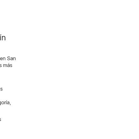
ín
s en San
as más
as
oría,
s