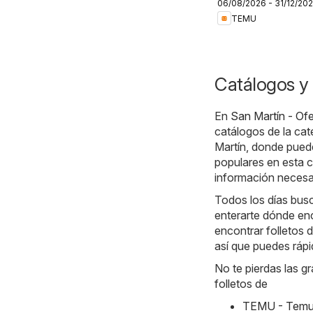
06/08/2026 - 31/12/20
Colombia
TEMU
Catálogos y 
En
San Martín - Of
catálogos de la ca
Martín, donde pued
populares en esta c
información necesar
Todos los días busc
enterarte dónde en
encontrar folletos 
así que puedes rápi
No te pierdas las g
folletos de
TEMU - Temu 