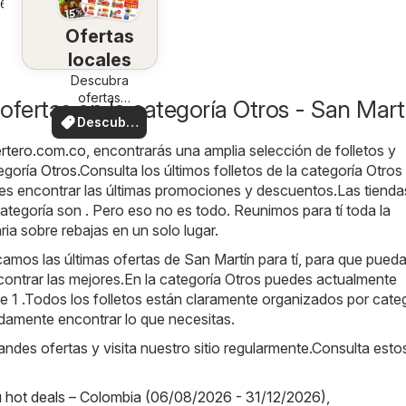
26
Ofertas
locales
Descubra
ofertas
ofertas en la categoría Otros - San Mart
especiales
Descubre
ofertas
ertero.com.co
, encontrarás una amplia selección de folletos y
tegoría
Otros
.Consulta los últimos folletos de la categoría Otro
es encontrar las últimas promociones y descuentos.Las tiend
ategoría son . Pero eso no es todo. Reunimos para tí toda la
ia sobre rebajas en un solo lugar.
amos las últimas ofertas de San Martín para tí, para que pued
contrar las mejores.En la categoría Otros puedes actualmente
de 1 .Todos los folletos están claramente organizados por categ
damente encontrar lo que necesitas.
randes ofertas y visita nuestro sitio regularmente.Consulta esto
hot deals – Colombia (06/08/2026 - 31/12/2026)
,