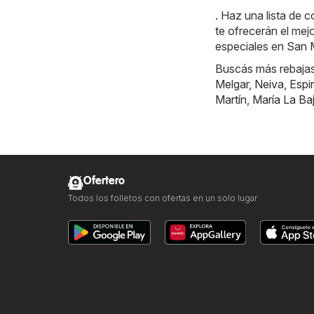
. Haz una lista de
te ofrecerán el mej
especiales en San M
Buscás más rebajas?
Melgar
,
Neiva
,
Espi
Martín
,
María La Ba
Ofertero
Todos los folletos con ofertas en un solo lugar