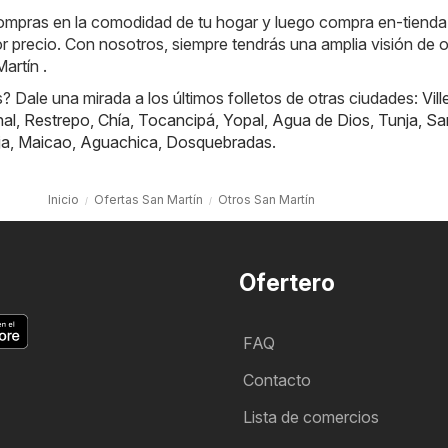
 compras en la comodidad de tu hogar y luego compra en-tiend
or precio. Con nosotros, siempre tendrás una amplia visión de o
artín .
 Dale una mirada a los últimos folletos de otras ciudades:
Vill
nal
,
Restrepo
,
Chía
,
Tocancipá
,
Yopal
,
Agua de Dios
,
Tunja
,
Sa
ja
,
Maicao
,
Aguachica
,
Dosquebradas
.
Inicio
Ofertas San Martín
Otros San Martín
Ofertero
FAQ
Contacto
Lista de comercios