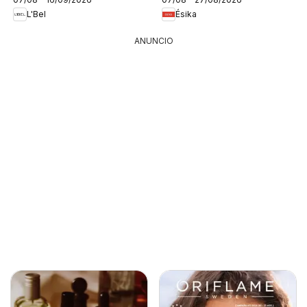
L'Bel
Ésika
ANUNCIO