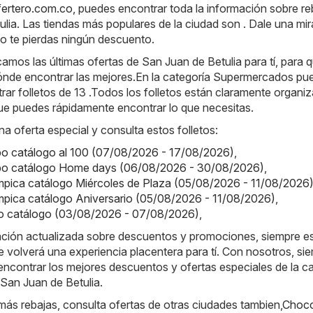
Ofertero.com.co
, puedes encontrar toda la información sobre re
lia. Las tiendas más populares de la ciudad son . Dale una mi
no te pierdas ningún descuento.
amos las últimas ofertas de San Juan de Betulia para tí, para 
ónde encontrar las mejores.En la categoría Supermercados pu
ar folletos de 13 .Todos los folletos están claramente organi
que puedes rápidamente encontrar lo que necesitas.
na oferta especial y consulta estos folletos:
o catálogo al 100 (07/08/2026 - 17/08/2026)
,
o catálogo Home days (06/08/2026 - 30/08/2026)
,
ímpica catálogo Miércoles de Plaza (05/08/2026 - 11/08/2026
ímpica catálogo Aniversario (05/08/2026 - 11/08/2026)
,
o catálogo (03/08/2026 - 07/08/2026)
,
ación actualizada sobre descuentos y promociones, siempre es
e volverá una experiencia placentera para tí. Con nosotros, si
ncontrar los mejores descuentos y ofertas especiales de la c
an Juan de Betulia.
ás rebajas, consulta ofertas de otras ciudades tambien,
Choc