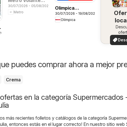
Metro Volante
30/07/2026 - 05/08/2026
feria electro
Olímpica
Ofer
Metro
30/07/2026 - 19/08/2026
Aniversario
loca
Olímpica
Ofertas textil y
a
Desc
electro
ofer
26
especi
Des
ofer
ue puedes comprar ahora a mejor pre
Crema
ofertas en la categoría Supermercados 
lia
os más recientes folletos y catálogos de la categoría Superm
lia, entonces estás en el lugar correcto! En nuestro sitio web