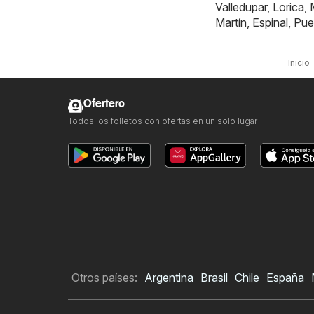
Valledupar
,
Lorica
,
Martín
,
Espinal
,
Pue
Inicio
Ofertero
Todos los folletos con ofertas en un solo lugar
Otros países:
Argentina
Brasil
Chile
España