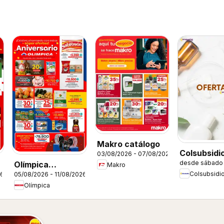
Makro catálogo
Colsubsidi
03/08/2026 - 07/08/2026
desde sábado 
Olímpica
catálogo
Makro
Colsubsidi
26
05/08/2026 - 11/08/2026
catálogo
Olímpica
Aniversario