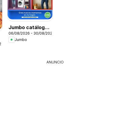
Jumbo catálogo
06/08/2026 - 30/08/2026
Home days
Jumbo
26
ANUNCIO