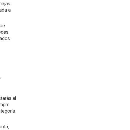
bajas
rada a
que
edes
zados
)
,
tarás al
empre
ategoría
ontá
,