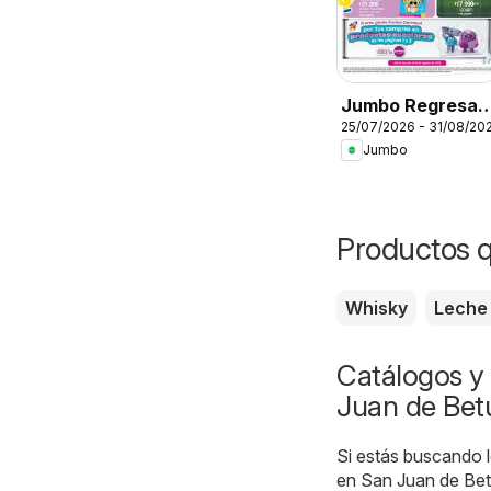
Jumbo Regresa 
25/07/2026 - 31/08/20
clase
Jumbo
Productos q
Whisky
Leche
Catálogos y 
Juan de Betu
Si estás buscando l
en San Juan de Betu