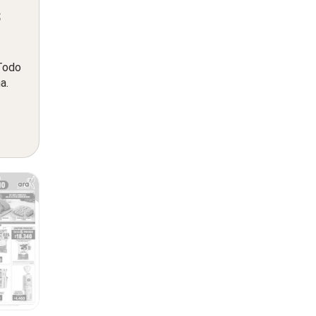
s
 Todo
a.