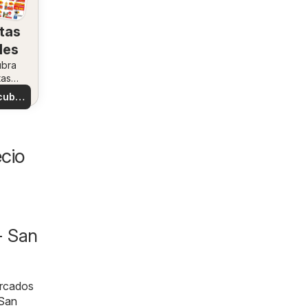
tas
les
ubra
tas
ales
cubre
tas
cio
- San
ercados
San