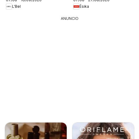
L'Bel
Ésika
ANUNCIO