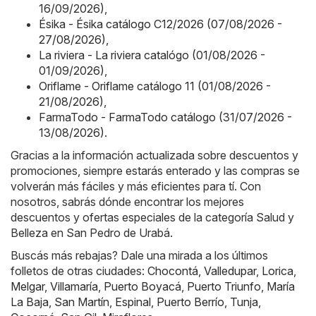
16/09/2026)
,
Ésika - Ésika catálogo C12/2026 (07/08/2026 -
27/08/2026)
,
La riviera - La riviera catalógo (01/08/2026 -
01/09/2026)
,
Oriflame - Oriflame catálogo 11 (01/08/2026 -
21/08/2026)
,
FarmaTodo - FarmaTodo catálogo (31/07/2026 -
13/08/2026)
.
Gracias a la información actualizada sobre descuentos y
promociones, siempre estarás enterado y las compras se
volverán más fáciles y más eficientes para tí. Con
nosotros, sabrás dónde encontrar los mejores
descuentos y ofertas especiales de la categoría Salud y
Belleza en San Pedro de Urabá.
Buscás más rebajas? Dale una mirada a los últimos
folletos de otras ciudades:
Chocontá
,
Valledupar
,
Lorica
,
Melgar
,
Villamaría
,
Puerto Boyacá
,
Puerto Triunfo
,
María
La Baja
,
San Martín
,
Espinal
,
Puerto Berrío
,
Tunja
,