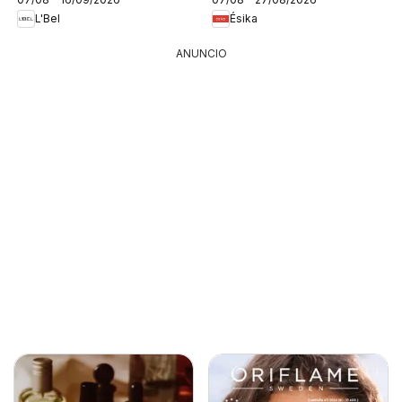
L'Bel
Ésika
ANUNCIO