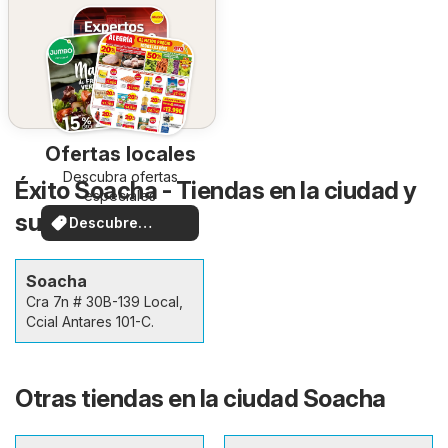
Ofertas locales
Descubra ofertas
Éxito Soacha - Tiendas en la ciudad y
especiales
sus alrededores
Descubre
ofertas
Soacha
Cra 7n # 30B-139 Local,
Ccial Antares 101-C.
Otras tiendas en la ciudad Soacha