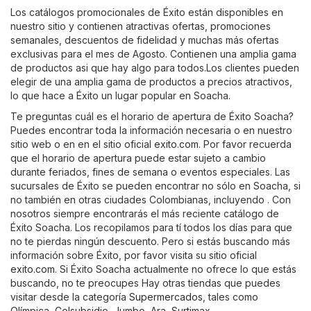
Los catálogos promocionales de Éxito están disponibles en
nuestro sitio y contienen atractivas ofertas, promociones
semanales, descuentos de fidelidad y muchas más ofertas
exclusivas para el mes de Agosto. Contienen una amplia gama
de productos asi que hay algo para todos.Los clientes pueden
elegir de una amplia gama de productos a precios atractivos,
lo que hace a Éxito un lugar popular en Soacha.
Te preguntas cuál es el horario de apertura de Éxito Soacha?
Puedes encontrar toda la información necesaria o en nuestro
sitio web o en en el sitio oficial
exito.com
. Por favor recuerda
que el horario de apertura puede estar sujeto a cambio
durante feriados, fines de semana o eventos especiales. Las
sucursales de Éxito se pueden encontrar no sólo en Soacha, si
no también en otras ciudades Colombianas, incluyendo . Con
nosotros siempre encontrarás el más reciente catálogo de
Éxito Soacha. Los recopilamos para tí todos los días para que
no te pierdas ningún descuento. Pero si estás buscando más
información sobre Éxito, por favor visita su sitio oficial
exito.com
. Si Éxito Soacha actualmente no ofrece lo que estás
buscando, no te preocupes Hay otras tiendas que puedes
visitar desde la categoría
Supermercados
, tales como
Olímpica
,
Colsubsidio
,
Jumbo
,
Ara
,
Surtimax
.