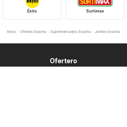
Éxito
Surtimax
Inicio
Ofertas Soacha
Supermercados Soacha
Jumbo Soacha
Ofertero
FAQ
Contacto
Lista de comercios
Lista de productos