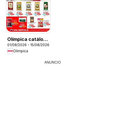
electro
Olímpica catálogo
01/08/2026 - 15/08/2026
Más puntos, más
Olímpica
ahorro
ANUNCIO