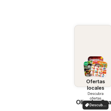
Ofertas
locales
Descubra
ofertas
Olímpica Soa
especiales
Descubre
ofertas