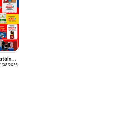
atálogo
11/08/2026
o