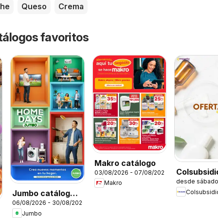
che
Queso
Crema
tálogos favoritos
Makro catálogo
Colsubsidi
03/08/2026 - 07/08/2026
desde sábado
catálogo
Makro
Colsubsidi
Jumbo catálogo
06/08/2026 - 30/08/2026
Home days
Jumbo