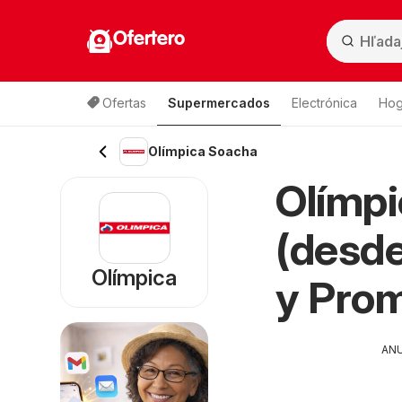
Ofertero
Ofertas
Supermercados
Electrónica
Hog
Olímpica Soacha
Olímpi
(desde
Olímpica
y Pro
AN