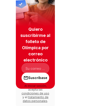
Quiero
suscribirme al
folleto de
Olímpica por
correo
electrónico
Suscríbase
Al iniciar sesión,
acepta las
condiciones de uso
y el
tratamiento de
datos personales
.