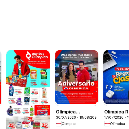
Olímpica
Olímpica 
30/07/2026 - 19/08/2026
17/07/2026 - 
Aniversario
a clases
6
Olímpica
Olímpica
Ofertas textil y