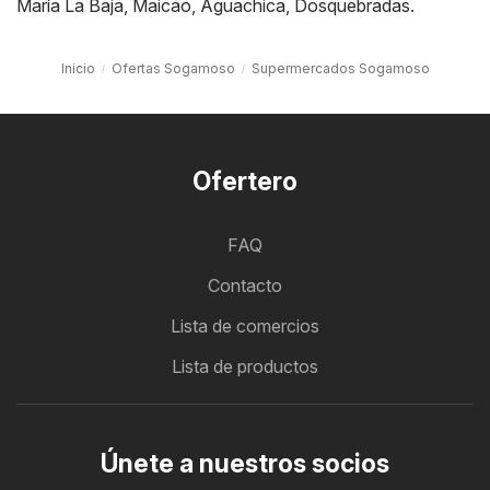
María La Baja
,
Maicao
,
Aguachica
,
Dosquebradas
.
Inicio
Ofertas Sogamoso
Supermercados Sogamoso
Ofertero
FAQ
Contacto
Lista de comercios
Lista de productos
Únete a nuestros socios