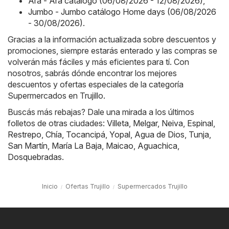
Ara - Ara catálogo (06/08/2026 - 12/08/2026)
,
Jumbo - Jumbo catálogo Home days (06/08/2026
- 30/08/2026)
.
Gracias a la información actualizada sobre descuentos y
promociones, siempre estarás enterado y las compras se
volverán más fáciles y más eficientes para tí. Con
nosotros, sabrás dónde encontrar los mejores
descuentos y ofertas especiales de la categoría
Supermercados en Trujillo.
Buscás más rebajas? Dale una mirada a los últimos
folletos de otras ciudades:
Villeta
,
Melgar
,
Neiva
,
Espinal
,
Restrepo
,
Chía
,
Tocancipá
,
Yopal
,
Agua de Dios
,
Tunja
,
San Martín
,
María La Baja
,
Maicao
,
Aguachica
,
Dosquebradas
.
Inicio
Ofertas Trujillo
Supermercados Trujillo