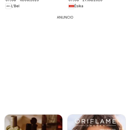
L'Bel
Ésika
ANUNCIO