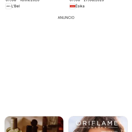
L'Bel
Ésika
ANUNCIO