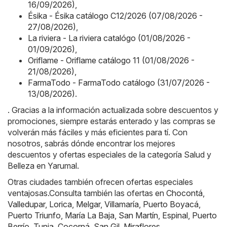
16/09/2026)
,
Ésika - Ésika catálogo C12/2026 (07/08/2026 -
27/08/2026)
,
La riviera - La riviera catalógo (01/08/2026 -
01/09/2026)
,
Oriflame - Oriflame catálogo 11 (01/08/2026 -
21/08/2026)
,
FarmaTodo - FarmaTodo catálogo (31/07/2026 -
13/08/2026)
.
. Gracias a la información actualizada sobre descuentos y
promociones, siempre estarás enterado y las compras se
volverán más fáciles y más eficientes para tí. Con
nosotros, sabrás dónde encontrar los mejores
descuentos y ofertas especiales de la categoría Salud y
Belleza en Yarumal.
Otras ciudades también ofrecen ofertas especiales
ventajosas.Consulta también las ofertas en
Chocontá
,
Valledupar
,
Lorica
,
Melgar
,
Villamaría
,
Puerto Boyacá
,
Puerto Triunfo
,
María La Baja
,
San Martín
,
Espinal
,
Puerto
Berrío
,
Tunja
,
Cocorná
,
San Gil
,
Miraflores
.