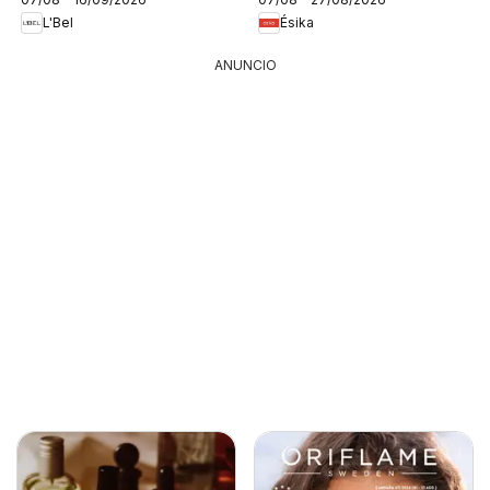
L'Bel
Ésika
ANUNCIO