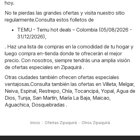
hoy.
No te pierdas las grandes ofertas y visita nuestro sitio
regularmente.Consulta estos folletos de
TEMU - Temu hot deals – Colombia (05/08/2026 -
31/12/2026)
,
. Haz una lista de compras en la comodidad de tu hogar y
luego compra en-tienda donde te ofrecerán el mejor
precio. Con nosotros, siempre tendrás una amplia visión
de ofertas especiales en Zipaquirá .
Otras ciudades también ofrecen ofertas especiales
ventajosas.Consulta también las ofertas en
Villeta
,
Melgar
,
Neiva
,
Espinal
,
Restrepo
,
Chía
,
Tocancipá
,
Yopal
,
Agua de
Dios
,
Tunja
,
San Martín
,
María La Baja
,
Maicao
,
Aguachica
,
Dosquebradas
.
Inicio
Ofertas Zipaquirá
Otros Zipaquirá