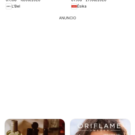
L'Bel
Ésika
ANUNCIO