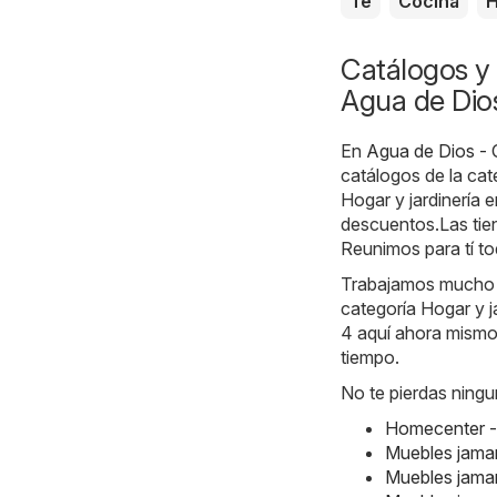
Té
Cocina
H
Catálogos y 
Agua de Dio
En
Agua de Dios - 
catálogos de la ca
Hogar y jardinería
descuentos.Las tie
Reunimos para tí to
Trabajamos mucho ca
categoría Hogar y j
4 aquí ahora mismo.
tiempo.
No te pierdas ningu
Homecenter -
Muebles jamar
Muebles jamar