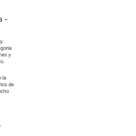
a -
 y
egoría
nes y
do.
 la
etos de
mucho
,