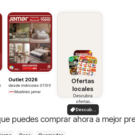
Outlet 2026
Ofertas
6/2026
desde miércoles 07/01/2026
locales
Muebles jamar
Descubra
ofertas
especiales
Descubre
ofertas
ue puedes comprar ahora a mejor pre