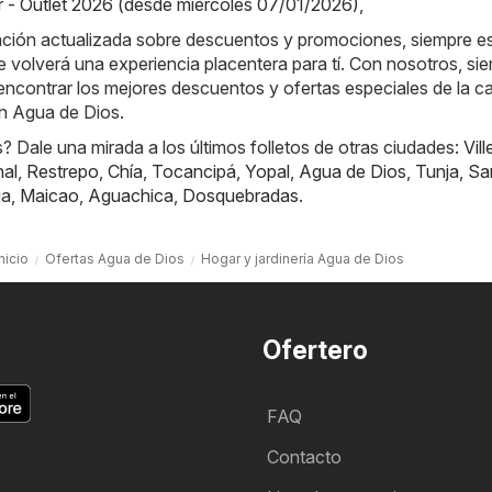
 - Outlet 2026 (desde miércoles 07/01/2026)
,
ación actualizada sobre descuentos y promociones, siempre es
e volverá una experiencia placentera para tí. Con nosotros, si
ncontrar los mejores descuentos y ofertas especiales de la c
en Agua de Dios.
 Dale una mirada a los últimos folletos de otras ciudades:
Vill
nal
,
Restrepo
,
Chía
,
Tocancipá
,
Yopal
,
Agua de Dios
,
Tunja
,
Sa
ja
,
Maicao
,
Aguachica
,
Dosquebradas
.
Inicio
Ofertas Agua de Dios
Hogar y jardinería Agua de Dios
Ofertero
FAQ
Contacto