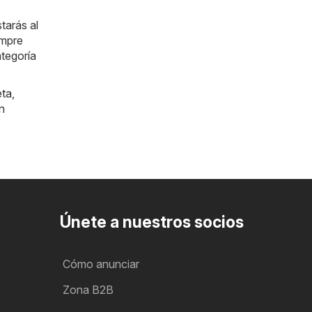
tarás al
empre
ategoría
eta
,
n
Únete a nuestros socios
Cómo anunciar
Zona B2B