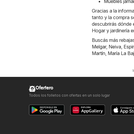
Muebles jamar
Gracias a la inform
tanto y la compra s
descubrirás dónde e
Hogar y jardinería 
Buscás más rebajas?
Melgar
,
Neiva
,
Espi
Martín
,
María La Ba
Ofertero
Todos los folletos con ofertas en un solo lugar