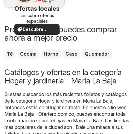
Ofertas locales
Descubra ofertas
especiales
Productos que puedes comprar
Descubre
ahora a mejor precio
ofertas
Té
Cocina
Horno
Caso
Quemador
Catálogos y ofertas en la categoría
Hogar y jardinería - María La Baja
Si estás buscando los más recientes folletos y catálogos
de la categoría Hogar y jardinería en María La Baja,
entonces estás en el lugar correcto! En nuestro sitio web
María La Baja - Ofertero.com.co
, puedes encontrar toda
la información sobre rebajas en María La Baja. Las tiendas
más populares de la ciudad son . Dale una mirada a sus
folletos hoy y no te pierdas ningún descuento.