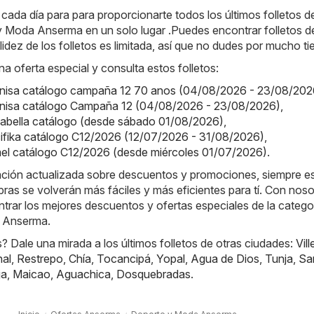
da día para para proporcionarte todos los últimos folletos de
y Moda Anserma en un solo lugar .Puedes encontrar folletos d
idez de los folletos es limitada, así que no dudes por mucho t
na oferta especial y consulta estos folletos:
onisa catálogo campaña 12 70 anos (04/08/2026 - 23/08/202
onisa catálogo Campaña 12 (04/08/2026 - 23/08/2026)
,
alabella catálogo (desde sábado 01/08/2026)
,
cifika catálogo C12/2026 (12/07/2026 - 31/08/2026)
,
mel catálogo C12/2026 (desde miércoles 01/07/2026)
.
mación actualizada sobre descuentos y promociones, siempre e
ras se volverán más fáciles y más eficientes para tí. Con noso
rar los mejores descuentos y ofertas especiales de la catego
 Anserma.
 Dale una mirada a los últimos folletos de otras ciudades:
Vill
nal
,
Restrepo
,
Chía
,
Tocancipá
,
Yopal
,
Agua de Dios
,
Tunja
,
Sa
ja
,
Maicao
,
Aguachica
,
Dosquebradas
.