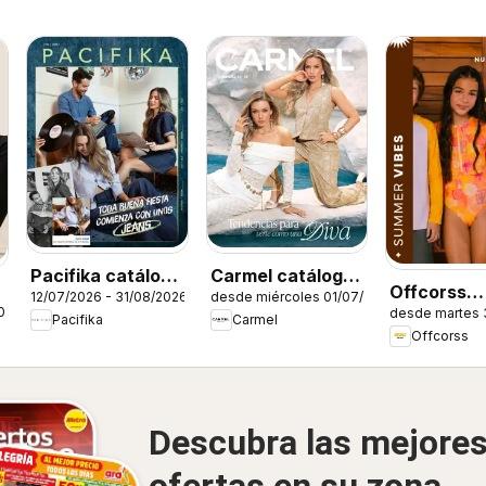
Pacifika catálogo
Carmel catálogo
Offcorss
12/07/2026 - 31/08/2026
desde miércoles 01/07/2026
C12/2026
C12/2026
026
desde martes 
catálogo
Pacifika
Carmel
Offcorss
Descubra las mejore