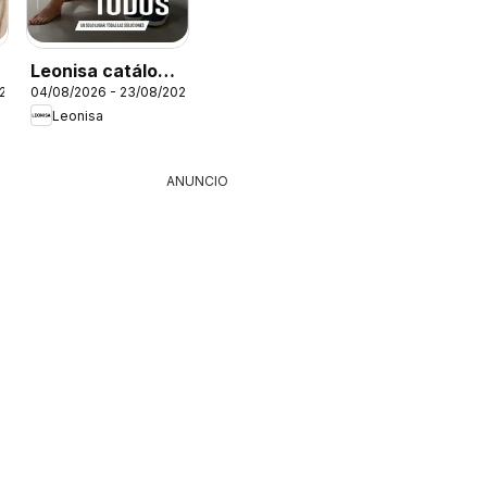
Leonisa catálogo
026
04/08/2026 - 23/08/2026
Campaña 12
Leonisa
ANUNCIO