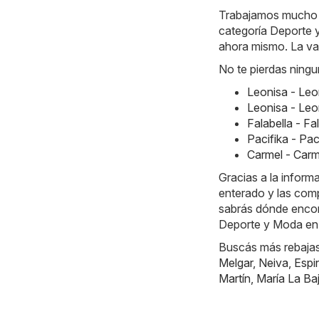
Trabajamos mucho ca
categoría Deporte 
ahora mismo. La val
No te pierdas ningu
Leonisa - Le
Leonisa - Le
Falabella - F
Pacifika - Pa
Carmel - Car
Gracias a la infor
enterado y las comp
sabrás dónde encont
Deporte y Moda en
Buscás más rebajas?
Melgar
,
Neiva
,
Espi
Martín
,
María La Ba