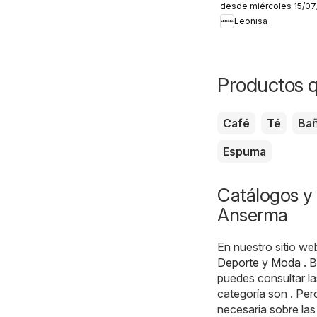
desde miércoles 15/0
aliados
Leonisa
Productos q
Café
Té
Ba
Espuma
Catálogos y 
Anserma
En nuestro sitio we
Deporte y Moda
. B
puedes consultar l
categoría son . Per
necesaria sobre las