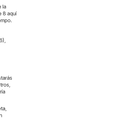
 la
e 8 aquí
iempo.
6)
,
starás
tros,
ría
eta
,
n