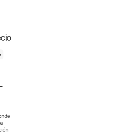
cio
o
-
donde
la
ción