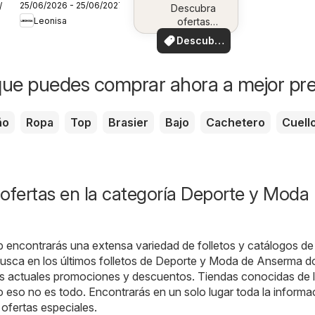
25/06/2026 - 25/06/2027
7/2026
Campaña 10
Descubra
Leonisa
ofertas
especiales
Descubre
ofertas
ue puedes comprar ahora a mejor pre
ño
Ropa
Top
Brasier
Bajo
Cachetero
Cuell
ofertas en la categoría Deporte y Moda 
b encontrarás una extensa variedad de folletos y catálogos de
usca en los últimos folletos de Deporte y Moda de Anserma 
as actuales promociones y descuentos. Tiendas conocidas de 
o eso no es todo. Encontrarás en un solo lugar toda la informa
 ofertas especiales.