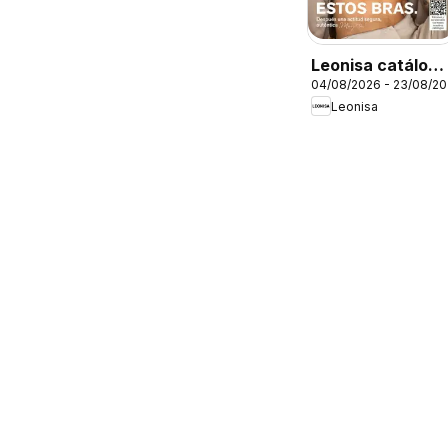
Leonisa catálogo
04/08/2026 - 23/08/2
campaña 12 70
Leonisa
anos