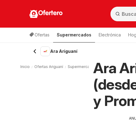
Ofertero
Ofertas
Supermercados
Electrónica
Hog
Ara Ariguaní
Ara Ar
Inicio
Ofertas Ariguaní
Supermercados Ariguaní
Ara Ariguan
(desde
y Pro
AN