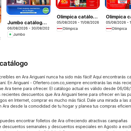
Olímpica catálogo
Olímpica c
Jumbo catálogo
05/08/2026 - 11/08/2026
05/08/2026 - 
Miércoles de
Aniversari
06/08/2026 - 30/08/2026
Olímpica
Olímpica
Home days
Plaza
Jumbo
6
 catálogo
reíbles en Ara Ariguaní nunca ha sido más fácil! Aquí encontrarás c
aní. En
Ariguaní - Ofertero.com.co
,siempre encontrarás las más reci
e Ara tiene para ofrecer. El catálogo actual es válido desde 06/08
s recientes descuentos que Ara Ariguaní tiene para ofrecer en las p
ogos en Internet, comprar es mucho más fácil. Dale una mirada a las 
n Ara desde la comodidad de tu hogar y planea tus compras eficie
, puedes encontrar folletos de Ara ofreciendo atractivas campañas
 descuentos semanales y descuentos especiales en Agosto a excl