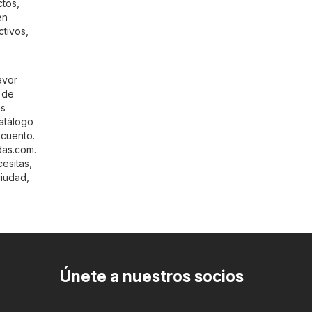
ctos,
en
ctivos,
avor
 de
as
atálogo
scuento.
das.com
.
cesitas,
ciudad,
Únete a nuestros socios