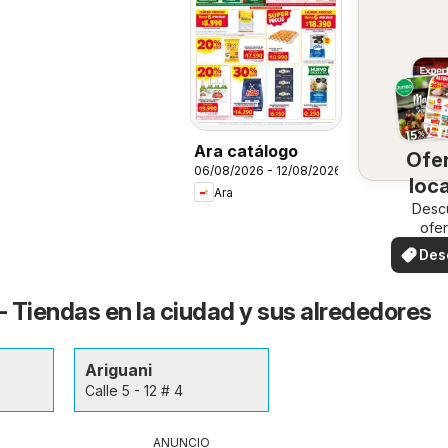
Ara catálogo
Ofe
06/08/2026 - 12/08/2026
loc
Ara
Desc
ofer
espec
Des
ofe
- Tiendas en la ciudad y sus alrededores
Ariguani
Calle 5 - 12 # 4
ANUNCIO