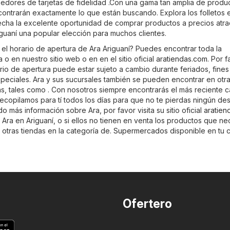
eedores de tarjetas de fidelidad .Con una gama tan amplia de produ
ncontrarán exactamente lo que están buscando. Explora los folletos 
vecha la excelente oportunidad de comprar productos a precios atra
iguaní una popular elección para muchos clientes.
 el horario de apertura de Ara Ariguaní? Puedes encontrar toda la
 o en nuestro sitio web o en en el sitio oficial
aratiendas.com
. Por f
rio de apertura puede estar sujeto a cambio durante feriados, fines
eciales. Ara y sus sucursales también se pueden encontrar en otr
, tales como . Con nosotros siempre encontrarás el más reciente c
recopilamos para tí todos los días para que no te pierdas ningún de
o más información sobre Ara, por favor visita su sitio oficial
aratien
 Ara en Ariguaní, o si ellos no tienen en venta los productos que ne
otras tiendas en la categoría de.
Supermercados
disponible en tu 
Ofertero