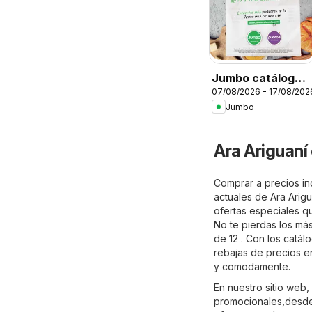
Jumbo catálogo
07/08/2026 - 17/08/202
al 100
Jumbo
Ara Ariguaní
Comprar a precios inc
actuales de Ara Arigu
ofertas especiales qu
No te pierdas los má
de 12 . Con los catál
rebajas de precios e
y comodamente.
En nuestro sitio web
promocionales,desde