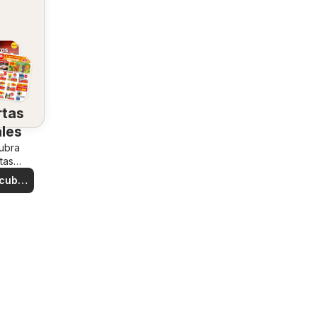
rtas
ales
ubra
tas
iales
cubre
rtas