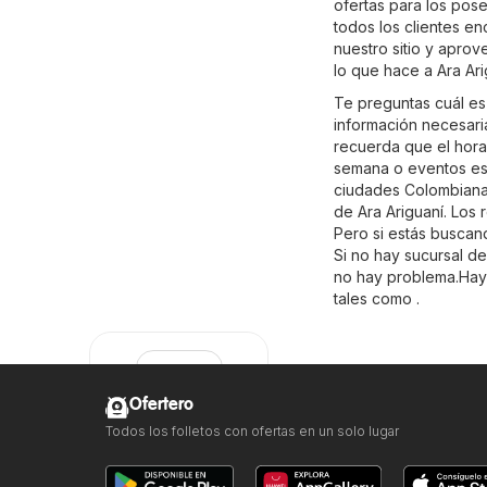
ofertas para los pos
todos los clientes e
nuestro sitio y apro
lo que hace a Ara Ar
Te preguntas cuál es
información necesaria
recuerda que el hora
semana o eventos esp
ciudades Colombianas
de Ara Ariguaní. Los 
Pero si estás buscand
Si no hay sucursal de
no hay problema.Hay 
tales como .
Ofertero
Todos los folletos con ofertas en un solo lugar
Ara