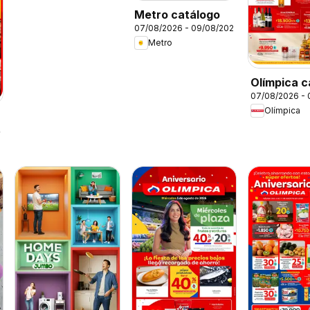
Metro catálogo
07/08/2026 - 09/08/2026
Metro
Olímpica c
07/08/2026 -
viernes pa
Olímpica
festejar
26