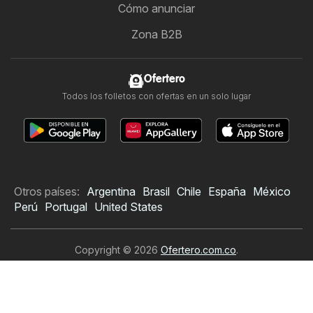
Cómo anunciar
Zona B2B
Ofertero
Todos los folletos con ofertas en un solo lugar
Otros países:
Argentina
Brasil
Chile
España
México
Perú
Portugal
United States
Copyright © 2026
Ofertero.com.co
.
Establecer política de privacidad
Términos y condiciones de uso del sitio web