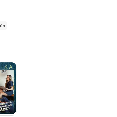
s
dón