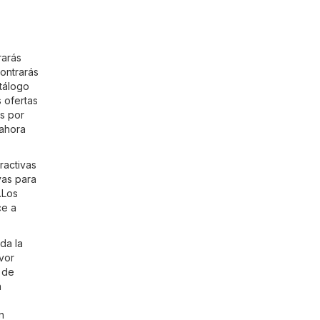
rarás
ontrarás
atálogo
 ofertas
s por
 ahora
ractivas
vas para
.Los
ce a
da la
avor
 de
n
n