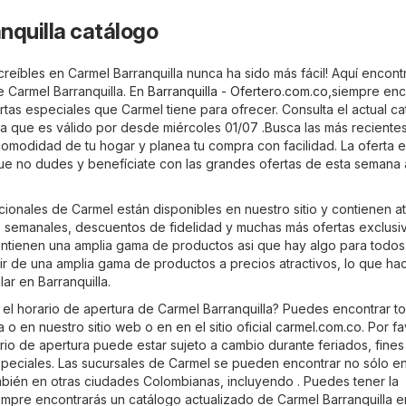
nquilla catálogo
reíbles en Carmel Barranquilla nunca ha sido más fácil! Aquí encont
e Carmel Barranquilla. En
Barranquilla - Ofertero.com.co
,siempre enc
rtas especiales que Carmel tiene para ofrecer. Consulta el actual c
la que es válido por desde miércoles 01/07 .Busca las más recientes
omodidad de tu hogar y planea tu compra con facilidad. La oferta e
 que no dudes y benefíciate con las grandes ofertas de esta semana
ionales de Carmel están disponibles en nuestro sitio y contienen at
 semanales, descuentos de fidelidad y muchas más ofertas exclusi
ntienen una amplia gama de productos asi que hay algo para todos
ir de una amplia gama de productos a precios atractivos, lo que ha
ar en Barranquilla.
 el horario de apertura de Carmel Barranquilla? Puedes encontrar to
 o en nuestro sitio web o en en el sitio oficial
carmel.com.co
. Por f
rio de apertura puede estar sujeto a cambio durante feriados, fines
eciales. Las sucursales de Carmel se pueden encontrar no sólo e
ambién en otras ciudades Colombianas, incluyendo . Puedes tener la
mpre encontrarás un catálogo actualizado de Carmel Barranquilla e