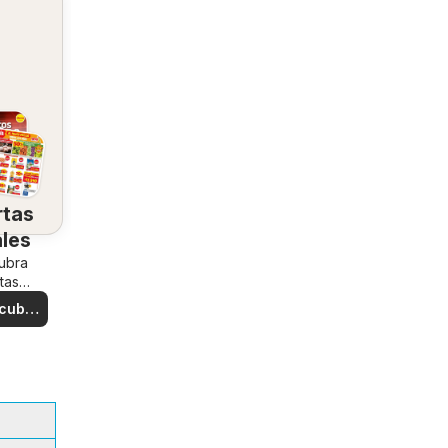
rtas
ales
ubra
tas
iales
cubre
rtas