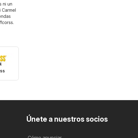
s ni un
Si Carmel
iendas
fcorss
.
rss
Únete a nuestros socios
Cómo anunciar