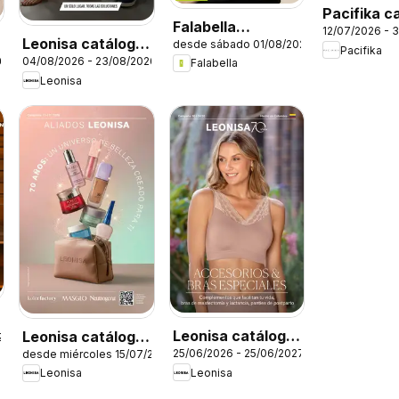
Pacifika c
Falabella
12/07/2026 - 
C12/2026
Leonisa catálogo
desde sábado 01/08/2026
catálogo
Pacifika
26
04/08/2026 - 23/08/2026
Campaña 12
Falabella
Leonisa
Leonisa catálogo
Leonisa catálogo
26
25/06/2026 - 25/06/2027
desde miércoles 15/07/2026
Campaña 10
aliados
Leonisa
Leonisa