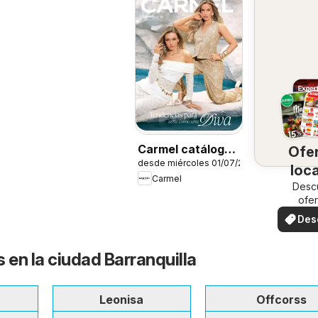
Carmel catálogo
Ofe
desde miércoles 01/07/2026
C12/2026
loc
Carmel
Desc
ofer
espec
Des
ofe
 en la ciudad Barranquilla
Leonisa
Offcorss