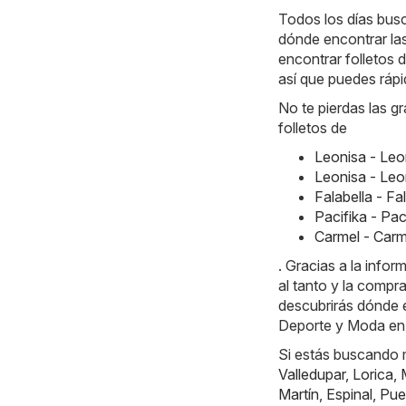
Todos los días busc
dónde encontrar la
encontrar folletos 
así que puedes rápi
No te pierdas las g
folletos de
Leonisa - Le
Leonisa - Le
Falabella - F
Pacifika - Pa
Carmel - Car
. Gracias a la info
al tanto y la compr
descubrirás dónde e
Deporte y Moda en
Si estás buscando m
Valledupar
,
Lorica
,
Martín
,
Espinal
,
Pue