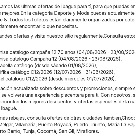
amos las últimas ofertas de Ibagué para tí, para que puedas en
s mejores.En la categoría Deporte y Moda puedes actualmente
de 8 .Todos los folletos están claramente organizados por cate
damente encontrar lo que necesitas.
randes ofertas y visita nuestro sitio regularmente.Consulta esto
onisa catálogo campaña 12 70 anos (04/08/2026 - 23/08/202
onisa catálogo Campaña 12 (04/08/2026 - 23/08/2026)
,
alabella catálogo (desde sábado 01/08/2026)
,
cifika catálogo C12/2026 (12/07/2026 - 31/08/2026)
,
mel catálogo C12/2026 (desde miércoles 01/07/2026)
.
rmación actualizada sobre descuentos y promociones, siempre 
a se volverá una experiencia placentera para tí. Con nosotros, 
ncontrar los mejores descuentos y ofertas especiales de la c
 Ibagué.
ás rebajas, consulta ofertas de otras ciudades tambien,
Choc
Melgar
,
Villamaría
,
Puerto Boyacá
,
Puerto Triunfo
,
María La Baj
rto Berrío
,
Tunja
,
Cocorná
,
San Gil
,
Miraflores
.