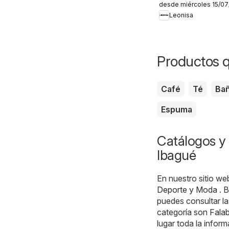
desde miércoles 15/0
aliados
Leonisa
Productos q
Café
Té
Ba
Espuma
Catálogos y 
Ibagué
En nuestro sitio we
Deporte y Moda
. B
puedes consultar l
categoría son
Falab
lugar toda la infor