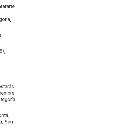
terarte
goría,
s
6)
,
estarás
siempre
ategoría
ontá
,
a
,
San