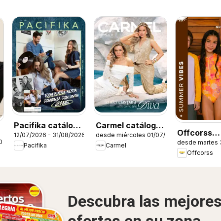
Pacifika catálogo
Carmel catálogo
Offcorss
12/07/2026 - 31/08/2026
desde miércoles 01/07/2026
C12/2026
C12/2026
026
desde martes 
catálogo
Pacifika
Carmel
Offcorss
Descubra las mejore