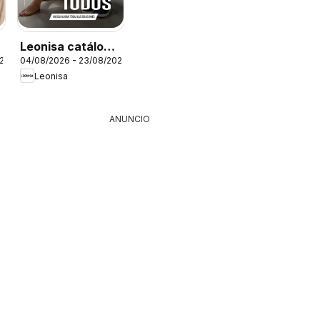
Leonisa catálogo
026
04/08/2026 - 23/08/2026
Campaña 12
Leonisa
ANUNCIO