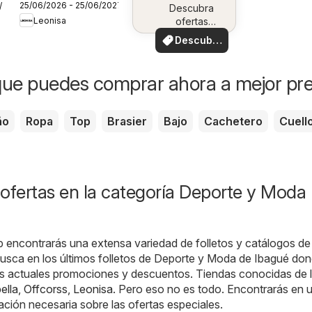
25/06/2026 - 25/06/2027
7/2026
Campaña 10
Descubra
Leonisa
ofertas
especiales
Descubre
ofertas
ue puedes comprar ahora a mejor pre
ño
Ropa
Top
Brasier
Bajo
Cachetero
Cuell
ofertas en la categoría Deporte y Moda 
b encontrarás una extensa variedad de folletos y catálogos de
usca en los últimos folletos de Deporte y Moda de Ibagué do
as actuales promociones y descuentos. Tiendas conocidas de 
ella
,
Offcorss
,
Leonisa
. Pero eso no es todo. Encontrarás en 
mación necesaria sobre las ofertas especiales.