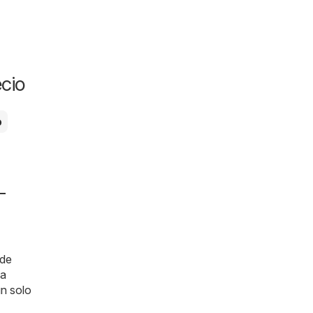
cio
o
-
nde
la
un solo