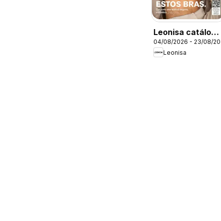
Leonisa catálogo
04/08/2026 - 23/08/2
campaña 12 70
Leonisa
anos