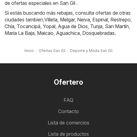
de ofertas especiales en San Gil .
Si estás buscando más rebajas, consulta ofertas de otras
ciudades tambien,
Villeta
,
Melgar
,
Neiva
,
Espinal
,
Restrepo
,
Chía
,
Tocancipá
,
Yopal
,
Agua de Dios
,
Tunja
,
San Martín
,
María La Baja
,
Maicao
,
Aguachica
,
Dosquebradas
.
Inicio
Ofertas San Gil
Deporte y Moda San Gil
Ofertero
FAQ
Contacto
Lista de comercios
Lista de productos