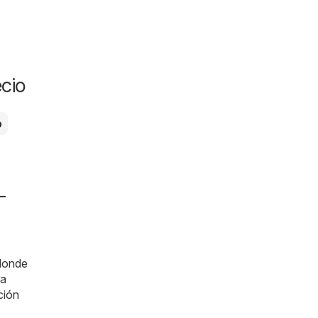
cio
o
-
 donde
la
ción