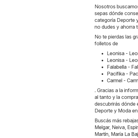
Nosotros buscamos l
sepas dónde consegu
categoría Deporte y
no dudes y ahorra t
No te pierdas las g
folletos de
Leonisa - Le
Leonisa - Le
Falabella - F
Pacifika - Pa
Carmel - Car
. Gracias a la info
al tanto y la compr
descubrirás dónde e
Deporte y Moda en 
Buscás más rebajas?
Melgar
,
Neiva
,
Espi
Martín
,
María La Ba