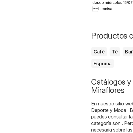
desde miércoles 15/0
aliados
Leonisa
Productos q
Café
Té
Ba
Espuma
Catálogos y 
Miraflores
En nuestro sitio we
Deporte y Moda
. B
puedes consultar l
categoría son . Per
necesaria sobre las