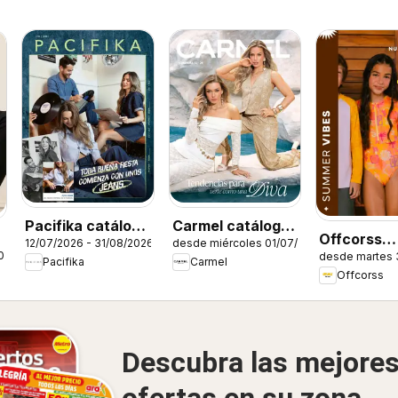
Pacifika catálogo
Carmel catálogo
Offcorss
12/07/2026 - 31/08/2026
desde miércoles 01/07/2026
C12/2026
C12/2026
026
desde martes 
catálogo
Pacifika
Carmel
Offcorss
Descubra las mejore