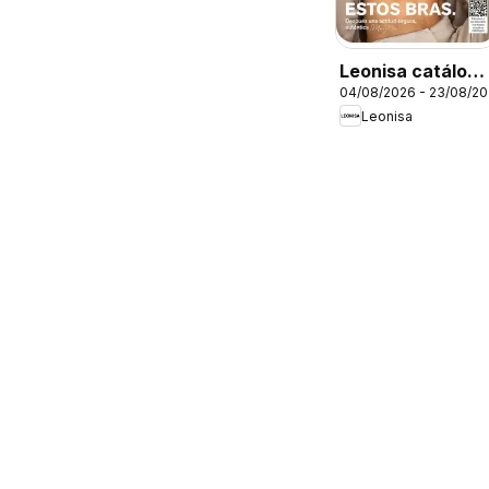
Leonisa catálogo
04/08/2026 - 23/08/2
campaña 12 70
Leonisa
anos