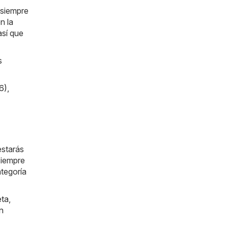
 siempre
n la
así que
s
6)
,
estarás
siempre
ategoría
eta
,
n