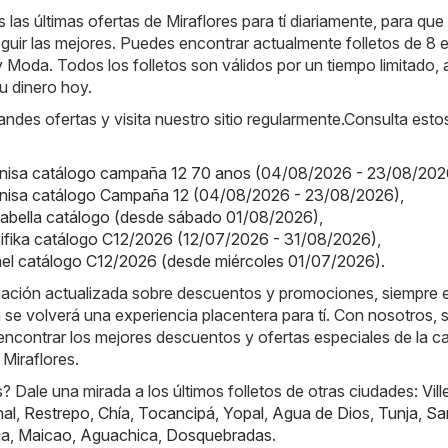
as últimas ofertas de Miraflores para tí diariamente, para que
ir las mejores. Puedes encontrar actualmente folletos de 8 e
 Moda. Todos los folletos son válidos por un tiempo limitado, 
u dinero hoy.
randes ofertas y visita nuestro sitio regularmente.Consulta esto
onisa catálogo campaña 12 70 anos (04/08/2026 - 23/08/202
onisa catálogo Campaña 12 (04/08/2026 - 23/08/2026)
,
alabella catálogo (desde sábado 01/08/2026)
,
cifika catálogo C12/2026 (12/07/2026 - 31/08/2026)
,
mel catálogo C12/2026 (desde miércoles 01/07/2026)
.
rmación actualizada sobre descuentos y promociones, siempre 
a se volverá una experiencia placentera para tí. Con nosotros, 
ncontrar los mejores descuentos y ofertas especiales de la c
Miraflores.
 Dale una mirada a los últimos folletos de otras ciudades:
Vill
nal
,
Restrepo
,
Chía
,
Tocancipá
,
Yopal
,
Agua de Dios
,
Tunja
,
Sa
ja
,
Maicao
,
Aguachica
,
Dosquebradas
.