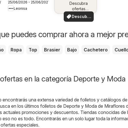
25/06/2026 - 25/06/2027
7/2026
Campaña 10
Descubra
Leonisa
ofertas
especiales
Descubre
ofertas
ue puedes comprar ahora a mejor pre
ño
Ropa
Top
Brasier
Bajo
Cachetero
Cuell
ofertas en la categoría Deporte y Moda 
b encontrarás una extensa variedad de folletos y catálogos de
usca en los últimos folletos de Deporte y Moda de Miraflores
as actuales promociones y descuentos. Tiendas conocidas de 
o eso no es todo. Encontrarás en un solo lugar toda la informa
 ofertas especiales.