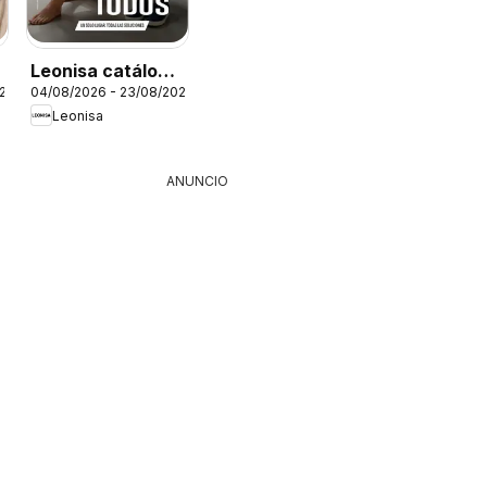
Leonisa catálogo
026
04/08/2026 - 23/08/2026
Campaña 12
Leonisa
ANUNCIO