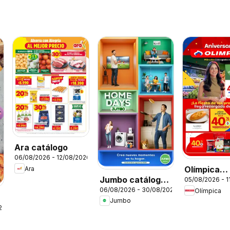
Ara catálogo
06/08/2026 - 12/08/2026
Olímpica
Ara
Jumbo catálogo
05/08/2026 - 1
catálogo
06/08/2026 - 30/08/2026
Olímpica
Home days
Miércoles 
Jumbo
Plaza
26