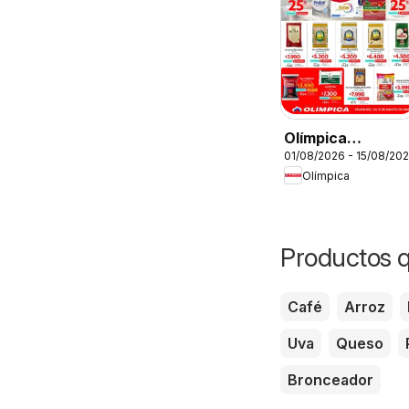
Olímpica
01/08/2026 - 15/08/20
catálogo Más
Olímpica
puntos, más
ahorro
Productos q
Café
Arroz
Uva
Queso
Bronceador