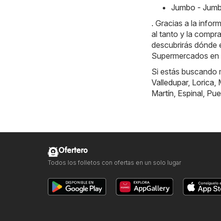
Jumbo - Jumb
. Gracias a la info
al tanto y la compr
descubrirás dónde e
Supermercados en 
Si estás buscando m
Valledupar
,
Lorica
,
Martín
,
Espinal
,
Pue
Ofertero
Todos los folletos con ofertas en un solo lugar