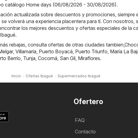
o catálogo Home days (06/08/2026 - 30/08/2026)
.
rmación actualizada sobre descuentos y promociones, siempre 
a se volverá una experiencia placentera para tí. Con nosotros, 
ncontrar los mejores descuentos y ofertas especiales de la c
Ibagué.
ás rebajas, consulta ofertas de otras ciudades tambien,
Choc
Melgar
,
Villamaría
,
Puerto Boyacá
,
Puerto Triunfo
,
María La Baj
rto Berrío
,
Tunja
,
Cocorná
,
San Gil
,
Miraflores
.
Inicio
Ofertas Ibagué
Supermercados Ibagué
Ofertero
FAQ
Contacto