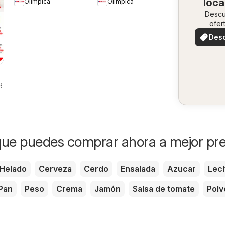
loca
Olímpica
Olímpica
Ofertas textil y
Desc
electro
ofer
especi
Des
ofer
26
ue puedes comprar ahora a mejor pre
Helado
Cerveza
Cerdo
Ensalada
Azucar
Lec
Pan
Peso
Crema
Jamón
Salsa de tomate
Polv