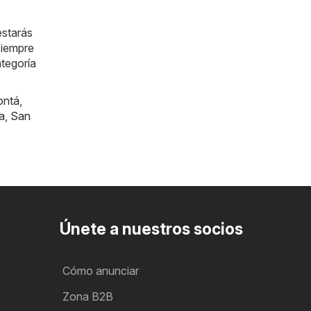
estarás
siempre
ategoría
ontá
,
a
,
San
Únete a nuestros socios
Cómo anunciar
Zona B2B