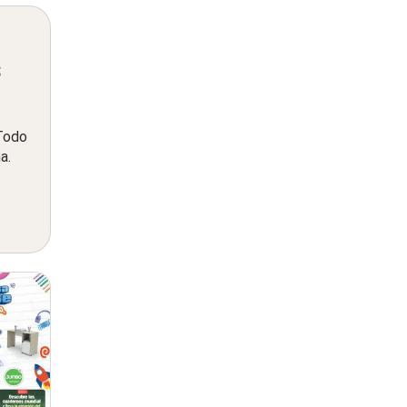
s
 Todo
a.