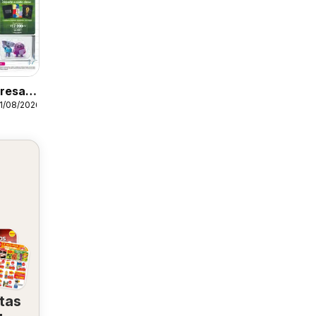
resa a
31/08/2026
tas