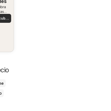
les
ubra
tas
ales
cubre
tas
cio
he
o