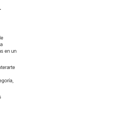
-
de
la
ás en un
terarte
egoría,
s