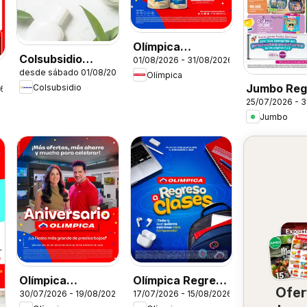
Olímpica
Colsubsidio
01/08/2026 - 31/08/2026
catálogo
desde sábado 01/08/2026
catálogo
Olímpica
Jumbo Reg
Colsubsidio
26
25/07/2026 - 
clase
Jumbo
Olímpica
Olímpica Regreso
Ofer
30/07/2026 - 19/08/2026
17/07/2026 - 15/08/2026
Aniversario
a clases