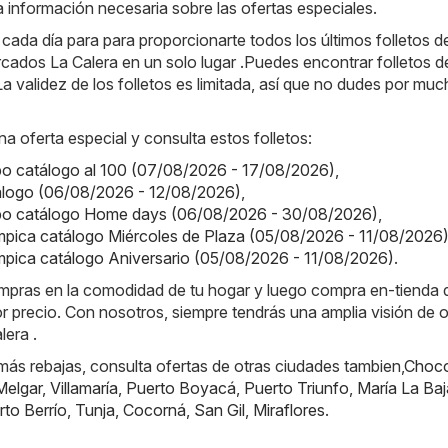
la información necesaria sobre las ofertas especiales.
da día para para proporcionarte todos los últimos folletos de
ados La Calera en un solo lugar .Puedes encontrar folletos d
a validez de los folletos es limitada, así que no dudes por mu
na oferta especial y consulta estos folletos:
o catálogo al 100 (07/08/2026 - 17/08/2026)
,
tálogo (06/08/2026 - 12/08/2026)
,
o catálogo Home days (06/08/2026 - 30/08/2026)
,
ímpica catálogo Miércoles de Plaza (05/08/2026 - 11/08/2026
ímpica catálogo Aniversario (05/08/2026 - 11/08/2026)
.
ompras en la comodidad de tu hogar y luego compra en-tienda
or precio. Con nosotros, siempre tendrás una amplia visión de o
lera .
ás rebajas, consulta ofertas de otras ciudades tambien,
Choc
Melgar
,
Villamaría
,
Puerto Boyacá
,
Puerto Triunfo
,
María La Baj
rto Berrío
,
Tunja
,
Cocorná
,
San Gil
,
Miraflores
.