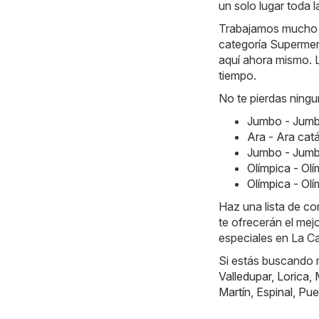
un solo lugar toda 
Trabajamos mucho ca
categoría Supermerc
aquí ahora mismo. L
tiempo.
No te pierdas ningu
Jumbo - Jumb
Ara - Ara ca
Jumbo - Jumb
Olímpica - Ol
Olímpica - Ol
Haz una lista de c
te ofrecerán el mej
especiales en La Ca
Si estás buscando m
Valledupar
,
Lorica
,
Martín
,
Espinal
,
Pue