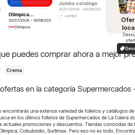
Jumbo catálogo
026
30/07/2026 - 06/08/2026
Olímpica
Jumbo
Ofer
30/07/2026 - 19/08/2026
Aniversario
loca
Olímpica
Ofertas textil y
Desc
electro
ofer
especi
Des
ue puedes comprar ahora a mejor pre
ofer
Crema
ofertas en la categoría Supermercados 
b encontrarás una extensa variedad de folletos y catálogos de
usca en los últimos folletos de Supermercados de La Calera d
as actuales promociones y descuentos. Tiendas conocidas de 
Olímpica
,
Colsubsidio
,
Surtimax
. Pero eso no es todo. Encontr