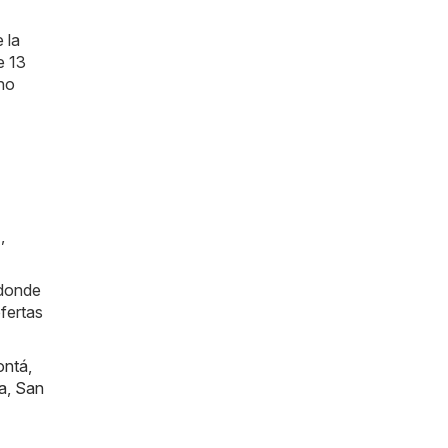
 la
e 13
cho
)
,
 donde
fertas
ontá
,
a
,
San