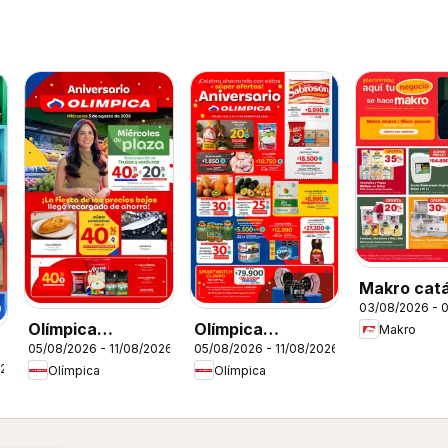
Makro cat
03/08/2026 - 
Olímpica
Olímpica
Makro
05/08/2026 - 11/08/2026
05/08/2026 - 11/08/2026
catálogo
catálogo
026
Olímpica
Olímpica
Miércoles de
Aniversario
Plaza