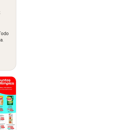
s
 Todo
a.