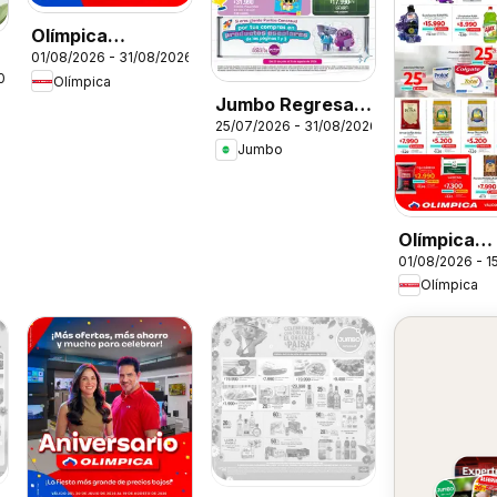
Olímpica
01/08/2026 - 31/08/2026
catálogo
026
Olímpica
Jumbo Regresa a
25/07/2026 - 31/08/2026
clase
Jumbo
Olímpica
01/08/2026 - 1
catálogo 
Olímpica
puntos, má
ahorro