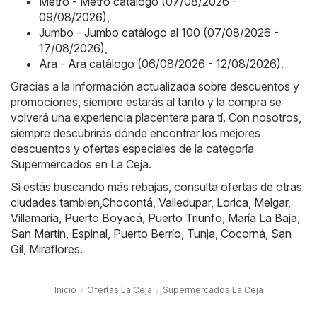
Metro - Metro catálogo (07/08/2026 -
09/08/2026)
,
Jumbo - Jumbo catálogo al 100 (07/08/2026 -
17/08/2026)
,
Ara - Ara catálogo (06/08/2026 - 12/08/2026)
.
Gracias a la información actualizada sobre descuentos y
promociones, siempre estarás al tanto y la compra se
volverá una experiencia placentera para tí. Con nosotros,
siempre descubrirás dónde encontrar los mejores
descuentos y ofertas especiales de la categoría
Supermercados en La Ceja.
Si estás buscando más rebajas, consulta ofertas de otras
ciudades tambien,
Chocontá
,
Valledupar
,
Lorica
,
Melgar
,
Villamaría
,
Puerto Boyacá
,
Puerto Triunfo
,
María La Baja
,
San Martín
,
Espinal
,
Puerto Berrío
,
Tunja
,
Cocorná
,
San
Gil
,
Miraflores
.
Inicio
Ofertas La Ceja
Supermercados La Ceja