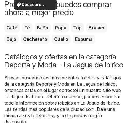
Productos que puedes comprar
Descubre
ahora a mejor precio
ofertas
Café
Té
Baño
Ropa
Top
Brasier
Bajo
Cachetero
Cuello
Espuma
Catálogos y ofertas en la categoría
Deporte y Moda - La Jagua de Ibirico
Si estás buscando los más recientes folletos y catálogos
de la categoría Deporte y Moda en La Jagua de Ibirico,
entonces estás en el lugar correcto! En nuestro sitio web
La Jagua de Ibirico - Ofertero.com.co
, puedes encontrar
toda la información sobre rebajas en La Jagua de Ibirico.
Las tiendas más populares de la ciudad son . Dale una
mirada a sus folletos hoy y no te pierdas ningún
descuento.