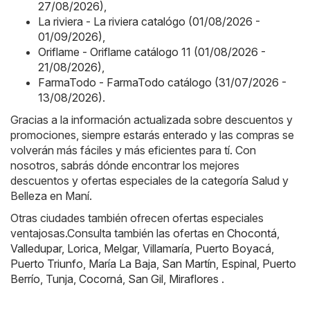
27/08/2026)
,
La riviera - La riviera catalógo (01/08/2026 -
01/09/2026)
,
Oriflame - Oriflame catálogo 11 (01/08/2026 -
21/08/2026)
,
FarmaTodo - FarmaTodo catálogo (31/07/2026 -
13/08/2026)
.
Gracias a la información actualizada sobre descuentos y
promociones, siempre estarás enterado y las compras se
volverán más fáciles y más eficientes para tí. Con
nosotros, sabrás dónde encontrar los mejores
descuentos y ofertas especiales de la categoría Salud y
Belleza en Maní.
Otras ciudades también ofrecen ofertas especiales
ventajosas.Consulta también las ofertas en
Chocontá
,
Valledupar
,
Lorica
,
Melgar
,
Villamaría
,
Puerto Boyacá
,
Puerto Triunfo
,
María La Baja
,
San Martín
,
Espinal
,
Puerto
Berrío
,
Tunja
,
Cocorná
,
San Gil
,
Miraflores
.