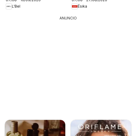
L'Bel
Ésika
ANUNCIO