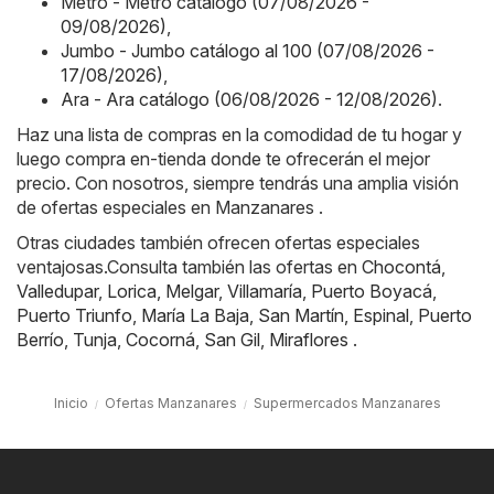
Metro - Metro catálogo (07/08/2026 -
09/08/2026)
,
Jumbo - Jumbo catálogo al 100 (07/08/2026 -
17/08/2026)
,
Ara - Ara catálogo (06/08/2026 - 12/08/2026)
.
Haz una lista de compras en la comodidad de tu hogar y
luego compra en-tienda donde te ofrecerán el mejor
precio. Con nosotros, siempre tendrás una amplia visión
de ofertas especiales en Manzanares .
Otras ciudades también ofrecen ofertas especiales
ventajosas.Consulta también las ofertas en
Chocontá
,
Valledupar
,
Lorica
,
Melgar
,
Villamaría
,
Puerto Boyacá
,
Puerto Triunfo
,
María La Baja
,
San Martín
,
Espinal
,
Puerto
Berrío
,
Tunja
,
Cocorná
,
San Gil
,
Miraflores
.
Inicio
Ofertas Manzanares
Supermercados Manzanares