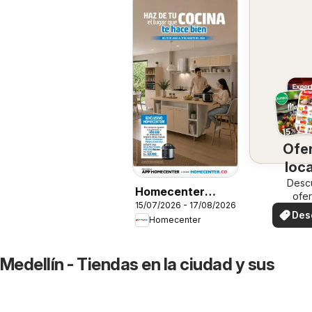
Ofe
loc
Desc
Homecenter
ofer
15/07/2026 - 17/08/2026
catálogo
espec
Des
Homecenter
ofe
edellín - Tiendas en la ciudad y sus