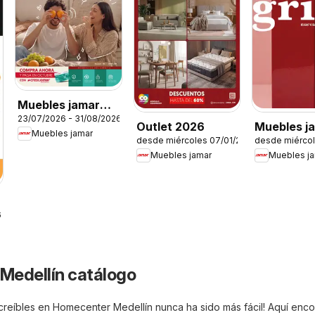
Muebles jamar
23/07/2026 - 31/08/2026
Feria del crédito
Outlet 2026
Muebles j
Muebles jamar
desde miércoles 07/01/2026
desde miérco
catálogo
Muebles jamar
Muebles j
6
Medellín catálogo
creíbles en Homecenter Medellín nunca ha sido más fácil! Aquí enco