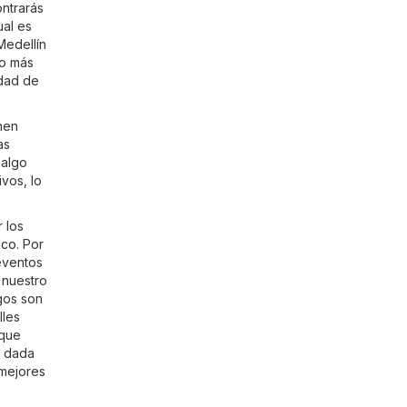
ntrarás
ual es
Medellín
ho más
idad de
nen
as
 algo
vos, lo
 los
.co
. Por
eventos
 nuestro
gos son
lles
 que
a dada
 mejores