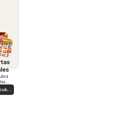
rtas
ales
ubra
tas
iales
cubre
rtas