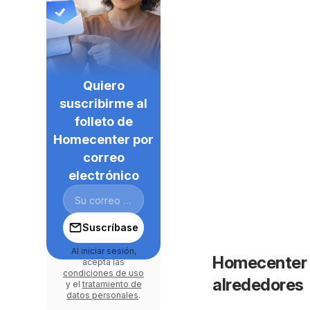
Quiero
suscribirme al
folleto de
Homecenter por
correo
electrónico
Suscríbase
Al iniciar sesión,
Homecenter M
acepta las
condiciones de uso
alrededores
y el
tratamiento de
datos personales
.