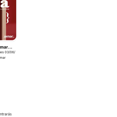
amar
les 03/06/2026
amar
ntrarás