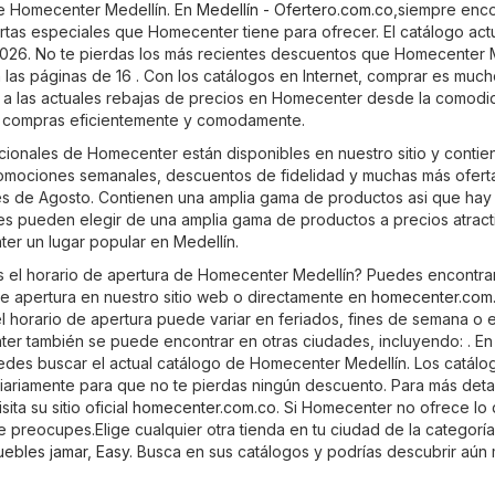
de Homecenter Medellín. En
Medellín - Ofertero.com.co
,siempre enco
rtas especiales que Homecenter tiene para ofrecer. El catálogo act
026. No te pierdas los más recientes descuentos que Homecenter 
n las páginas de 16 . Con los catálogos en Internet, comprar es muc
da a las actuales rebajas de precios en Homecenter desde la comod
us compras eficientemente y comodamente.
ionales de Homecenter están disponibles en nuestro sitio y contie
promociones semanales, descuentos de fidelidad y muchas más ofert
es de Agosto. Contienen una amplia gama de productos asi que hay
tes pueden elegir de una amplia gama de productos a precios atracti
r un lugar popular en Medellín.
s el horario de apertura de Homecenter Medellín? Puedes encontrar
 de apertura en nuestro sitio web o directamente en
homecenter.com
l horario de apertura puede variar en feriados, fines de semana o 
er también se puede encontrar en otras ciudades, incluyendo: . En
edes buscar el actual catálogo de Homecenter Medellín. Los catálo
diariamente para que no te pierdas ningún descuento. Para más deta
ta su sitio oficial
homecenter.com.co
. Si Homecenter no ofrece lo
e preocupes.Elige cualquier otra tienda en tu ciudad de la categorí
ebles jamar
,
Easy
. Busca en sus catálogos y podrías descubrir aún