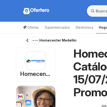
Ofertero
Ofertas
Supermercados
Electrónica
Hoga
Homecenter Medellín
Homec
Catálo
Homecenter
15/07/
Promo
AN