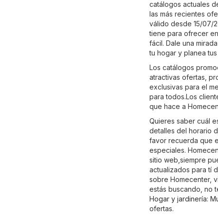
catálogos actuales 
las más recientes ofe
válido desde 15/07/2
tiene para ofrecer e
fácil. Dale una mira
tu hogar y planea t
Los catálogos promoc
atractivas ofertas, 
exclusivas para el m
para todos.Los clien
que hace a Homecente
Quieres saber cuál e
detalles del horario
favor recuerda que e
especiales. Homecent
sitio web,siempre pu
actualizados para tí 
sobre Homecenter, visi
estás buscando, no t
Hogar y jardinería
:
Mu
ofertas.