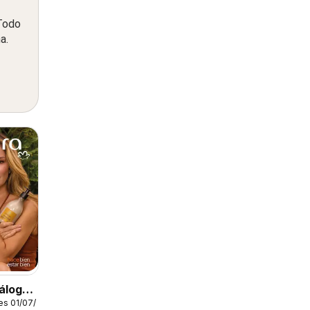
 Todo
a.
álogo
es 01/07/2026