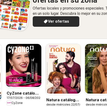
ofertas en su zona
Ofertas locales y promociones especiales.
en un solo lugar. Descubra lo mejor en su zon
Ver ofertas
CyZone catálogo
17/07/2026 - 06/08/2026
C11/2026
Natura catálogo
Natura cat
CyZone
desde miércoles 22/07/2026
desde miércol
ciclo 12
Ciclo 11