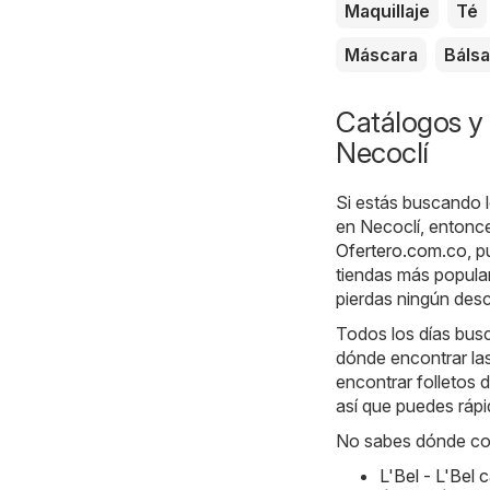
Maquillaje
Té
Máscara
Báls
Catálogos y 
Necoclí
Si estás buscando l
en Necoclí, entonce
Ofertero.com.co
, 
tiendas más popular
pierdas ningún des
Todos los días busc
dónde encontrar la
encontrar folletos 
así que puedes rápi
No sabes dónde com
L'Bel - L'Bel