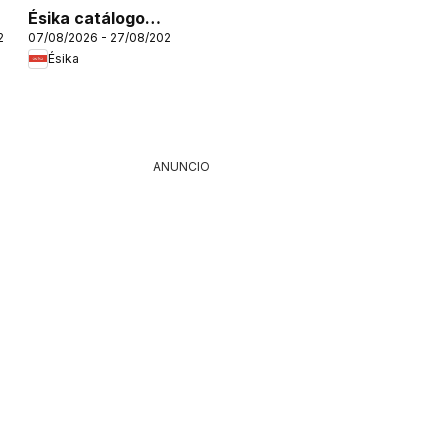
Ésika catálogo
26
07/08/2026 - 27/08/2026
C12/2026
Ésika
ANUNCIO