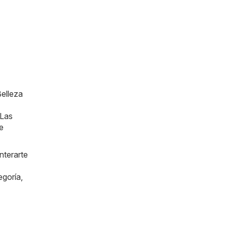
Belleza
 Las
e
nterarte
egoría,