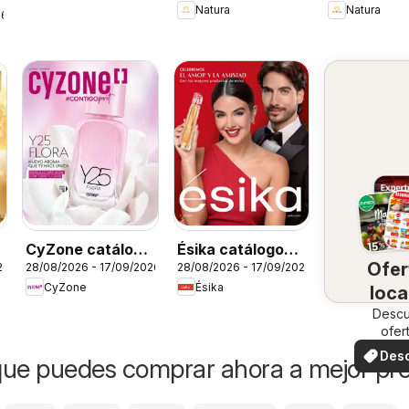
Natura
Natura
26
CyZone catálogo
Ésika catálogo
Ofer
26
28/08/2026 - 17/09/2026
28/08/2026 - 17/09/2026
C13
C13
CyZone
Ésika
loca
Desc
ofer
especi
Des
ue puedes comprar ahora a mejor pre
ofer