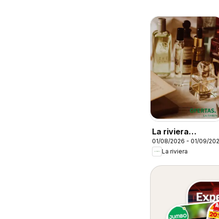
La riviera
01/08/2026 - 01/09/20
catalógo
La riviera