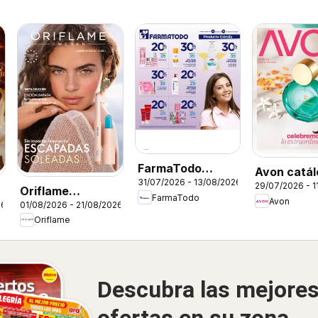
FarmaTodo
Avon catál
31/07/2026 - 13/08/2026
catálogo
29/07/2026 - 1
ciclo 12
Oriflame
FarmaTodo
Avon
26
01/08/2026 - 21/08/2026
catálogo 11
Oriflame
Descubra las mejore