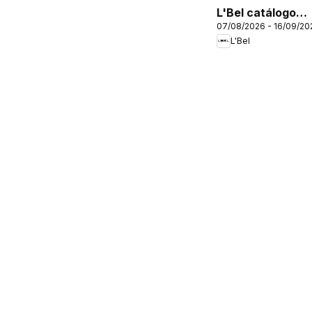
L'Bel catálogo
07/08/2026 - 16/09/20
C12/2026
L'Bel