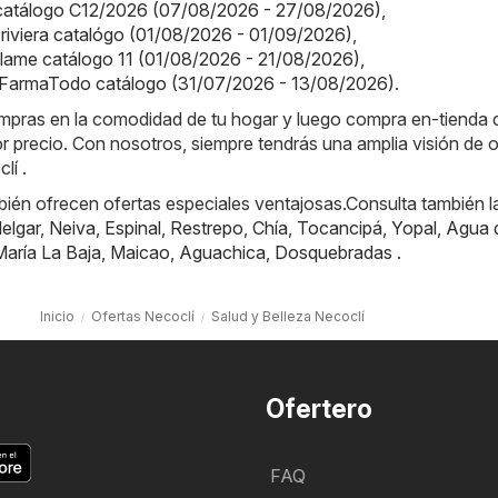
a catálogo C12/2026 (07/08/2026 - 27/08/2026)
,
a riviera catalógo (01/08/2026 - 01/09/2026)
,
iflame catálogo 11 (01/08/2026 - 21/08/2026)
,
FarmaTodo catálogo (31/07/2026 - 13/08/2026)
.
ompras en la comodidad de tu hogar y luego compra en-tienda
or precio. Con nosotros, siempre tendrás una amplia visión de o
lí .
ién ofrecen ofertas especiales ventajosas.Consulta también l
elgar
,
Neiva
,
Espinal
,
Restrepo
,
Chía
,
Tocancipá
,
Yopal
,
Agua 
María La Baja
,
Maicao
,
Aguachica
,
Dosquebradas
.
Inicio
Ofertas Necoclí
Salud y Belleza Necoclí
Ofertero
FAQ