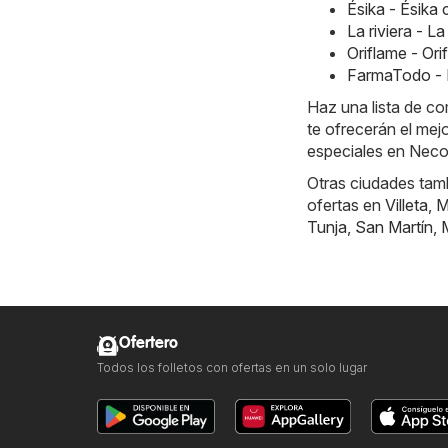
Ésika - Ésik
La riviera - L
Oriflame - Or
FarmaTodo - 
Haz una lista de c
te ofrecerán el mej
especiales en Necoc
Otras ciudades tamb
ofertas en
Villeta
,
M
Tunja
,
San Martín
,
Ofertero
Todos los folletos con ofertas en un solo lugar