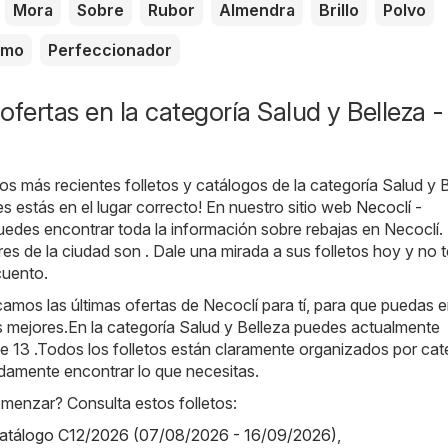
Mora
Sobre
Rubor
Almendra
Brillo
Polvo
amo
Perfeccionador
ofertas en la categoría Salud y Belleza -
os más recientes folletos y catálogos de la categoría Salud y 
s estás en el lugar correcto! En nuestro sitio web
Necoclí -
puedes encontrar toda la información sobre rebajas en Necoclí.
es de la ciudad son . Dale una mirada a sus folletos hoy y no t
cuento.
amos las últimas ofertas de Necoclí para tí, para que puedas e
s mejores.En la categoría Salud y Belleza puedes actualmente
de 13 .Todos los folletos están claramente organizados por cat
damente encontrar lo que necesitas.
enzar? Consulta estos folletos:
 catálogo C12/2026 (07/08/2026 - 16/09/2026)
,