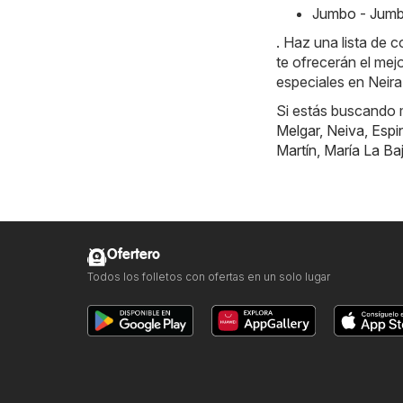
Jumbo - Jumb
. Haz una lista de
te ofrecerán el mej
especiales en Neira 
Si estás buscando m
Melgar
,
Neiva
,
Espi
Martín
,
María La Ba
Ofertero
Todos los folletos con ofertas en un solo lugar