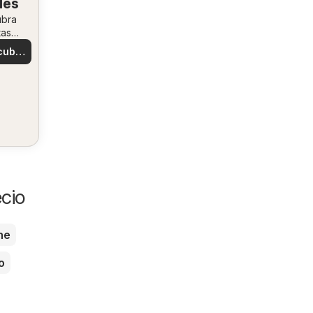
les
ubra
tas
ales
cubre
tas
cio
he
o