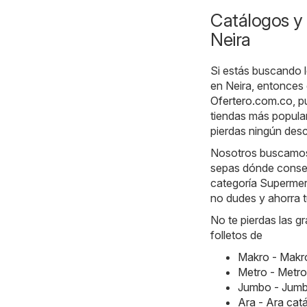
Catálogos y 
Neira
Si estás buscando l
en Neira, entonces 
Ofertero.com.co
, 
tiendas más popula
pierdas ningún des
Nosotros buscamos l
sepas dónde consegu
categoría Supermerc
no dudes y ahorra t
No te pierdas las g
folletos de
Makro - Makr
Metro - Metr
Jumbo - Jumb
Ara - Ara ca