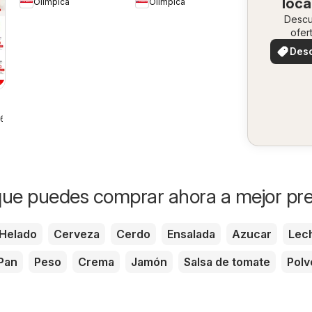
loca
Olímpica
Olímpica
Ofertas textil y
Desc
electro
ofer
especi
Des
ofer
26
ue puedes comprar ahora a mejor pre
Helado
Cerveza
Cerdo
Ensalada
Azucar
Lec
Pan
Peso
Crema
Jamón
Salsa de tomate
Polv