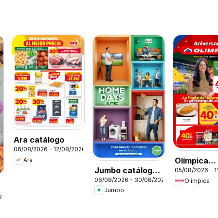
Ara catálogo
06/08/2026 - 12/08/2026
Olímpica
Ara
Jumbo catálogo
05/08/2026 - 1
catálogo
06/08/2026 - 30/08/2026
Olímpica
Home days
Miércoles 
Jumbo
Plaza
26