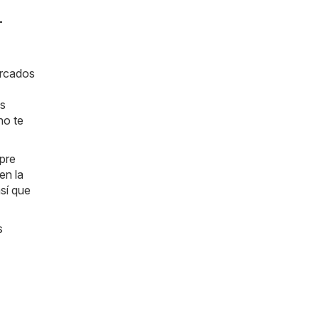
-
ercados
as
no te
mpre
en la
sí que
s