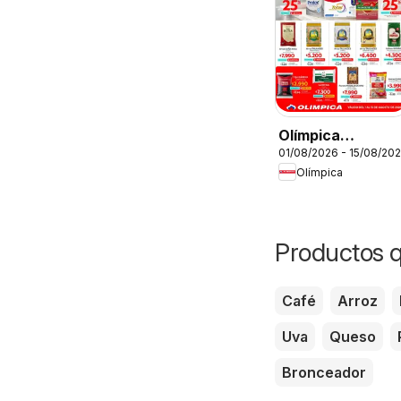
Olímpica
01/08/2026 - 15/08/20
catálogo Más
Olímpica
puntos, más
ahorro
Productos q
Café
Arroz
Uva
Queso
Bronceador