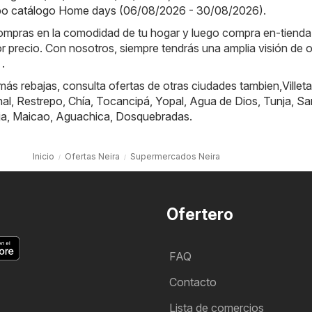
o catálogo Home days (06/08/2026 - 30/08/2026)
.
 compras en la comodidad de tu hogar y luego compra en-tiend
or precio. Con nosotros, siempre tendrás una amplia visión de o
.
ás rebajas, consulta ofertas de otras ciudades tambien,
Villeta
nal
,
Restrepo
,
Chía
,
Tocancipá
,
Yopal
,
Agua de Dios
,
Tunja
,
Sa
ja
,
Maicao
,
Aguachica
,
Dosquebradas
.
Inicio
Ofertas Neira
Supermercados Neira
Ofertero
FAQ
Contacto
Lista de comercios