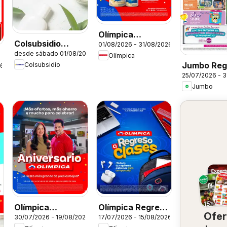
Olímpica
Colsubsidio
01/08/2026 - 31/08/2026
catálogo
desde sábado 01/08/2026
catálogo
Olímpica
Jumbo Reg
Colsubsidio
26
25/07/2026 - 
clase
Jumbo
Olímpica
Olímpica Regreso
Ofer
30/07/2026 - 19/08/2026
17/07/2026 - 15/08/2026
Aniversario
a clases