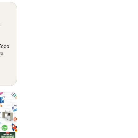
s
 Todo
a.