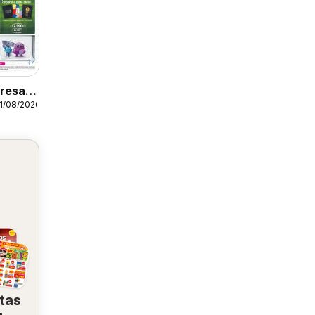
resa a
31/08/2026
tas