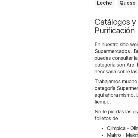
Leche
Queso
Catálogos y 
Purificación
En nuestro sitio we
Supermercados
. B
puedes consultar l
categoría son
Ara
.
necesaria sobre las
Trabajamos mucho ca
categoría Supermerc
aquí ahora mismo. L
tiempo.
No te pierdas las g
folletos de
Olímpica - Ol
Makro - Makr