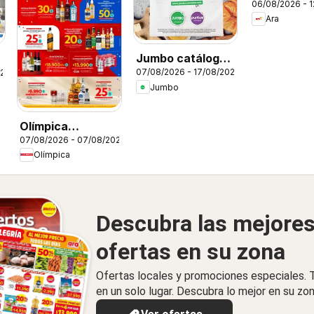
06/08/2026 - 
Ara
Jumbo catálogo
07/08/2026 - 17/08/2026
026
al 100
Jumbo
Olímpica
07/08/2026 - 07/08/2026
catálogo viernes
Olímpica
para festejar
Descubra las mejore
ofertas en su zona
Ofertas locales y promociones especiales.
en un solo lugar. Descubra lo mejor en su zon