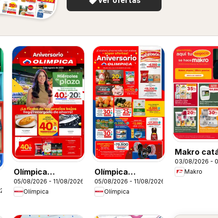
Ver ofertas
Makro cat
03/08/2026 - 
Olímpica
Olímpica
Makro
05/08/2026 - 11/08/2026
05/08/2026 - 11/08/2026
catálogo
catálogo
026
Olímpica
Olímpica
Miércoles de
Aniversario
Plaza