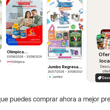
Olímpica
Ofer
01/08/2026 - 31/08/2026
catálogo
loca
026
Olímpica
Jumbo Regresa a
Desc
ofer
25/07/2026 - 31/08/2026
clase
especi
Jumbo
Des
ofer
ue puedes comprar ahora a mejor pre