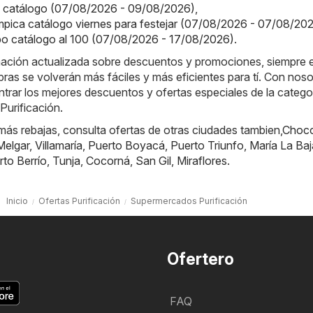
o catálogo (07/08/2026 - 09/08/2026)
,
ímpica catálogo viernes para festejar (07/08/2026 - 07/08/20
o catálogo al 100 (07/08/2026 - 17/08/2026)
.
rmación actualizada sobre descuentos y promociones, siempre 
ras se volverán más fáciles y más eficientes para tí. Con noso
rar los mejores descuentos y ofertas especiales de la catego
urificación.
ás rebajas, consulta ofertas de otras ciudades tambien,
Choc
Melgar
,
Villamaría
,
Puerto Boyacá
,
Puerto Triunfo
,
María La Baj
rto Berrío
,
Tunja
,
Cocorná
,
San Gil
,
Miraflores
.
Inicio
Ofertas Purificación
Supermercados Purificación
Ofertero
FAQ