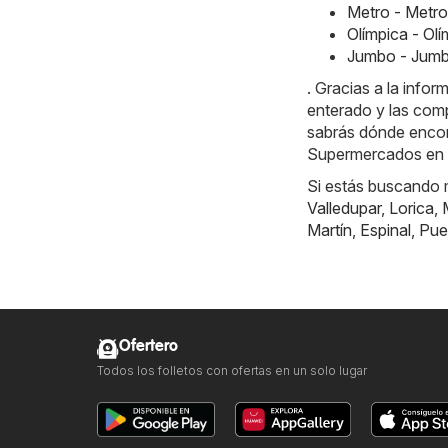
Metro - Metr
Olímpica - Ol
Jumbo - Jumb
. Gracias a la info
enterado y las comp
sabrás dónde encont
Supermercados en P
Si estás buscando m
Valledupar
,
Lorica
,
Martín
,
Espinal
,
Pue
Ofertero
Todos los folletos con ofertas en un solo lugar