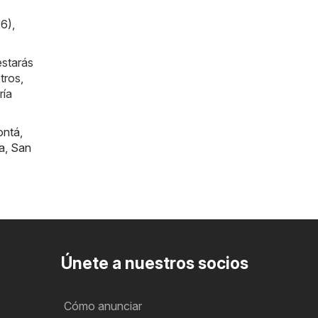
26)
,
estarás
tros,
ría
ontá
,
a
,
San
Únete a nuestros socios
Cómo anunciar