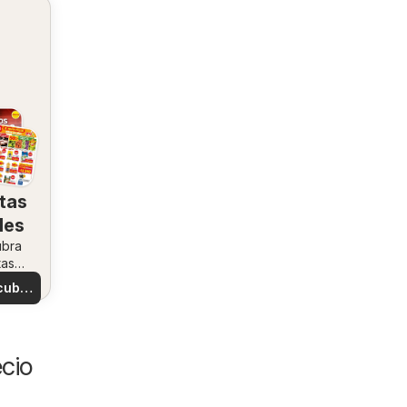
tas
les
ubra
tas
ales
cubre
tas
cio