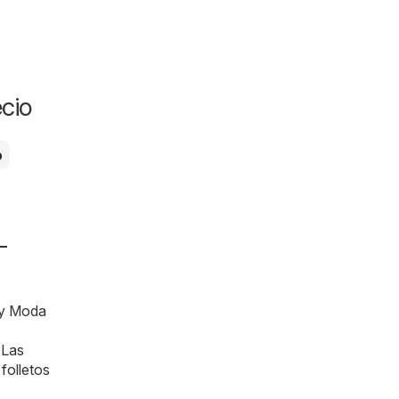
cio
o
-
e y Moda
 Las
folletos