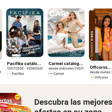
Pacifika catálogo
Carmel catálogo
Offcorss
12/07/2026 - 31/08/2026
desde miércoles 01/07/2026
C12/2026
C12/2026
026
desde martes 
catálogo
Pacifika
Carmel
Offcorss
Descubra las mejore