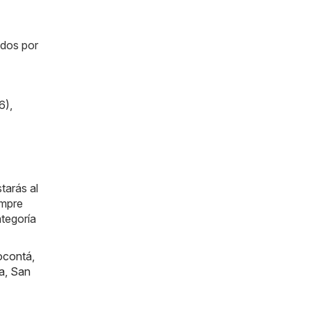
ados por
6)
,
tarás al
empre
ategoría
ocontá
,
a
,
San