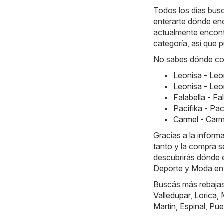
Todos los días busc
enterarte dónde en
actualmente encontr
categoría, así que 
No sabes dónde com
Leonisa - Le
Leonisa - Le
Falabella - F
Pacifika - Pa
Carmel - Car
Gracias a la inform
tanto y la compra s
descubrirás dónde e
Deporte y Moda en
Buscás más rebajas?
Valledupar
,
Lorica
,
Martín
,
Espinal
,
Pue