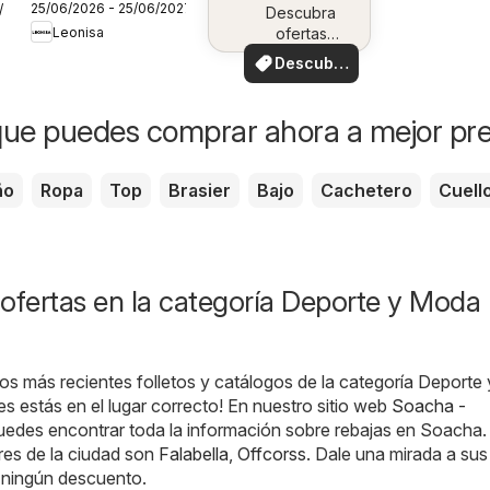
25/06/2026 - 25/06/2027
7/2026
Campaña 10
Descubra
Leonisa
ofertas
especiales
Descubre
ofertas
ue puedes comprar ahora a mejor pre
ño
Ropa
Top
Brasier
Bajo
Cachetero
Cuell
ofertas en la categoría Deporte y Moda 
os más recientes folletos y catálogos de la categoría Deport
 estás en el lugar correcto! En nuestro sitio web
Soacha -
puedes encontrar toda la información sobre rebajas en Soacha.
res de la ciudad son
Falabella
,
Offcorss
. Dale una mirada a sus 
s ningún descuento.