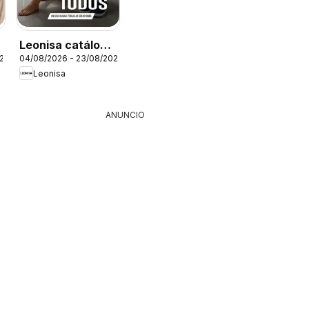
Leonisa catálogo
026
04/08/2026 - 23/08/2026
Campaña 12
Leonisa
ANUNCIO