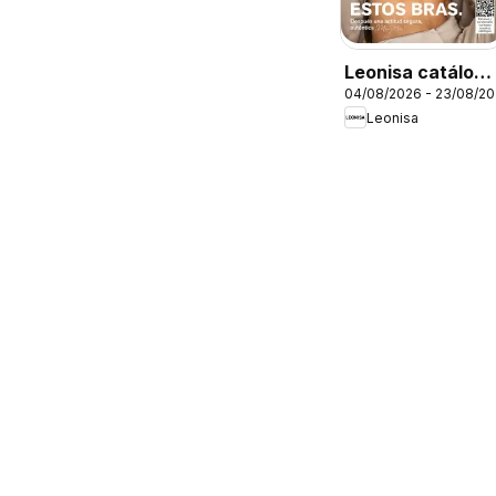
Leonisa catálogo
04/08/2026 - 23/08/2
campaña 12 70
Leonisa
anos