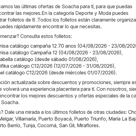
amos las últimas ofertas de Soacha para tí, para que puedas
contrar las mejores.En la categoría Deporte y Moda puedes
ar folletos de 8 .Todos los folletos están claramente organiz
puedes rápidamente encontrar lo que necesitas.
enzar? Consulta estos folletos:
onisa catálogo campaña 12 70 anos (04/08/2026 - 23/08/202
onisa catálogo Campaña 12 (04/08/2026 - 23/08/2026)
,
alabella catálogo (desde sábado 01/08/2026)
,
cifika catálogo C12/2026 (12/07/2026 - 31/08/2026)
,
mel catálogo C12/2026 (desde miércoles 01/07/2026)
.
ación actualizada sobre descuentos y promociones, siempre es
e volverá una experiencia placentera para tí. Con nosotros, si
ncontrar los mejores descuentos y ofertas especiales de la c
 Soacha.
 Dale una mirada a los últimos folletos de otras ciudades:
Ch
Melgar
,
Villamaría
,
Puerto Boyacá
,
Puerto Triunfo
,
María La Baj
rto Berrío
,
Tunja
,
Cocorná
,
San Gil
,
Miraflores
.