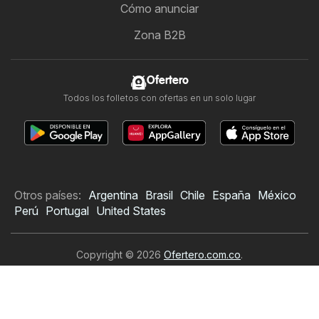
Cómo anunciar
Zona B2B
Ofertero
Todos los folletos con ofertas en un solo lugar
Otros países:
Argentina
Brasil
Chile
España
México
Perú
Portugal
United States
Copyright © 2026
Ofertero.com.co
.
Establecer política de privacidad
Términos y condiciones de uso del sitio web