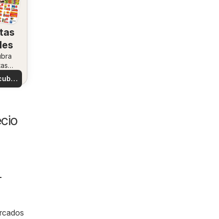
tas
les
ubra
tas
ales
cubre
tas
cio
-
ercados