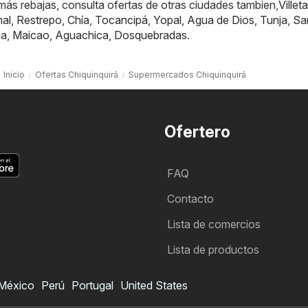
ás rebajas, consulta ofertas de otras ciudades tambien,
Villeta
nal
,
Restrepo
,
Chía
,
Tocancipá
,
Yopal
,
Agua de Dios
,
Tunja
,
Sa
ja
,
Maicao
,
Aguachica
,
Dosquebradas
.
Inicio
Ofertas Chiquinquirá
Supermercados Chiquinquirá
Ofertero
FAQ
Contacto
Lista de comercios
Lista de productos
México
Perú
Portugal
United States