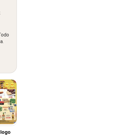
s
 Todo
a.
logo