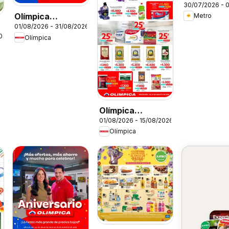
30/07/2026 - 
Olímpica
Metro
01/08/2026 - 31/08/2026
catálogo
026
Olímpica
Olímpica
01/08/2026 - 15/08/2026
catálogo Más
Olímpica
puntos, más
ahorro