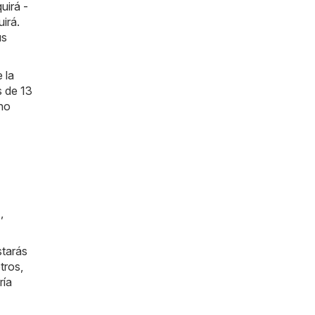
uirá -
irá.
us
 la
s de 13
cho
)
,
starás
tros,
ría