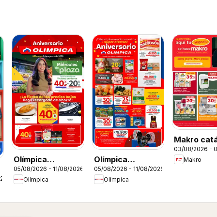
Makro cat
03/08/2026 - 
Olímpica
Olímpica
Makro
05/08/2026 - 11/08/2026
05/08/2026 - 11/08/2026
catálogo
catálogo
026
Olímpica
Olímpica
Miércoles de
Aniversario
Plaza