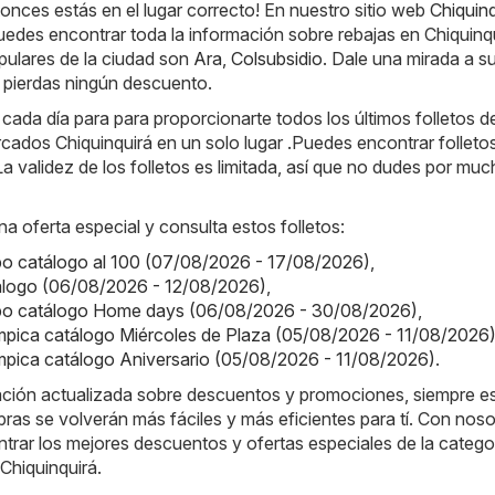
tonces estás en el lugar correcto! En nuestro sitio web
Chiquinq
puedes encontrar toda la información sobre rebajas en Chiquinqu
pulares de la ciudad son
Ara
,
Colsubsidio
. Dale una mirada a s
e pierdas ningún descuento.
da día para para proporcionarte todos los últimos folletos de
ados Chiquinquirá en un solo lugar .Puedes encontrar folleto
a validez de los folletos es limitada, así que no dudes por mu
na oferta especial y consulta estos folletos:
o catálogo al 100 (07/08/2026 - 17/08/2026)
,
tálogo (06/08/2026 - 12/08/2026)
,
o catálogo Home days (06/08/2026 - 30/08/2026)
,
ímpica catálogo Miércoles de Plaza (05/08/2026 - 11/08/2026
ímpica catálogo Aniversario (05/08/2026 - 11/08/2026)
.
mación actualizada sobre descuentos y promociones, siempre e
ras se volverán más fáciles y más eficientes para tí. Con noso
rar los mejores descuentos y ofertas especiales de la catego
hiquinquirá.