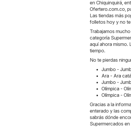
en Chiquinquirá, en
Ofertero.com.co
, 
Las tiendas más po
folletos hoy y no t
Trabajamos mucho ca
categoría Supermerc
aquí ahora mismo. L
tiempo.
No te pierdas ningu
Jumbo - Jumb
Ara - Ara ca
Jumbo - Jumb
Olímpica - Ol
Olímpica - Ol
Gracias a la infor
enterado y las comp
sabrás dónde encont
Supermercados en C