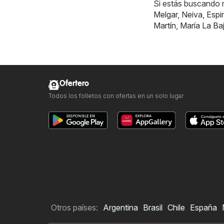
Si estás buscando m
Melgar
,
Neiva
,
Espi
Martín
,
María La Ba
Ofertero
Todos los folletos con ofertas en un solo lugar
Otros países:
Argentina
Brasil
Chile
España