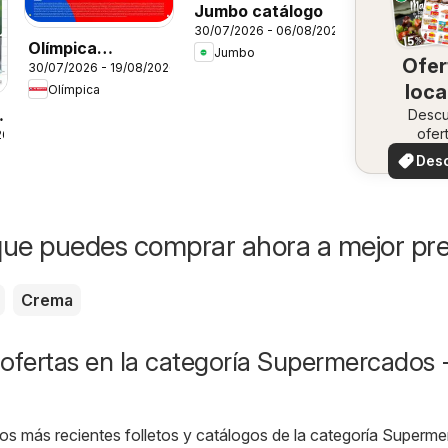
Jumbo catálogo
30/07/2026 - 06/08/2026
Olímpica
Jumbo
Ofer
30/07/2026 - 19/08/2026
Aniversario
loca
Olímpica
Ofertas textil y
a
Desc
electro
ofer
26
especi
Des
ofer
ue puedes comprar ahora a mejor pre
Crema
ofertas en la categoría Supermercados 
os más recientes folletos y catálogos de la categoría Superm