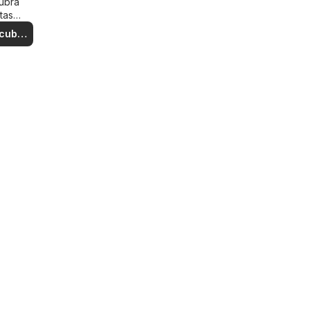
ubra
tas
iales
cubre
rtas