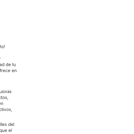
to!
r
ad de tu
ofrece en
usivas
ctos,
en
ctivos,
lles del
que el