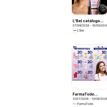
L'Bel catálogo
07/08/2026 - 16/09/202
C12/2026
L'Bel
FarmaTodo
31/07/2026 - 13/08/202
catálogo
FarmaTodo