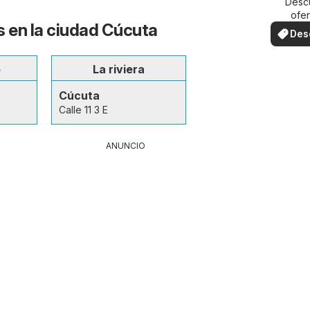
Desc
ofer
s en la ciudad Cúcuta
espec
Des
ofe
o
La riviera
Cúcuta
Calle 11 3 E
ANUNCIO