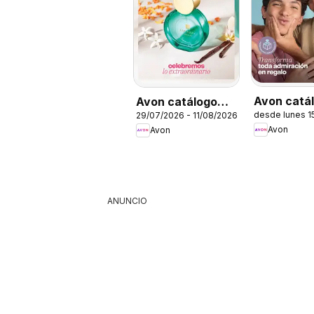
Avon catá
Avon catálogo
desde lunes 1
29/07/2026 - 11/08/2026
Ciclo 8
ciclo 12
Avon
Avon
ANUNCIO