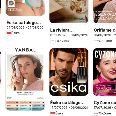
Ésika catálogo
6
07/08/2026 - 27/08/2026
C12/2026
La riviera
Oriflame c
Ésika
01/08/2026 - 01/09/2026
01/08/2026 - 
catalógo
11
La riviera
Oriflame
Ésika catálogo
CyZone ca
6
17/07/2026 - 06/08/2026
17/07/2026 - 
C11/2026
C11/2026
Ésika
CyZone