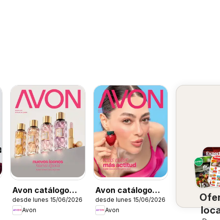
Avon catálogo
Avon catálogo
Ofe
desde lunes 15/06/2026
desde lunes 15/06/2026
Ciclo 10
Ciclo 9
loc
Avon
Avon