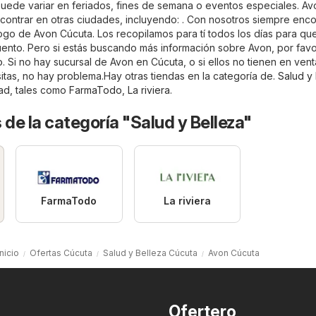
puede variar en feriados, fines de semana o eventos especiales. Av
ontrar en otras ciudades, incluyendo: . Con nosotros siempre enco
ogo de Avon Cúcuta. Los recopilamos para tí todos los días para qu
ento. Pero si estás buscando más información sobre Avon, por favor
o
. Si no hay sucursal de Avon en Cúcuta, o si ellos no tienen en vent
tas, no hay problema.Hay otras tiendas en la categoría de.
Salud y
dad, tales como
FarmaTodo
,
La riviera
.
 de la categoría "Salud y Belleza"
FarmaTodo
La riviera
Inicio
Ofertas Cúcuta
Salud y Belleza Cúcuta
Avon Cúcuta
Ofertero