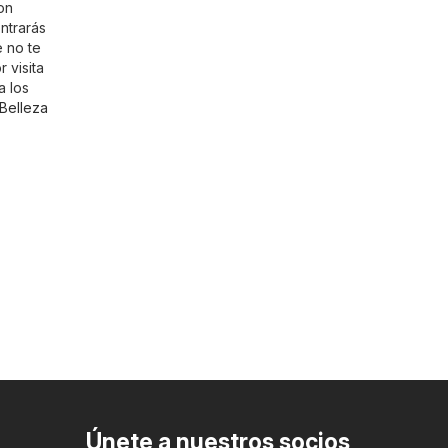
on
ntrarás
e no te
 visita
a los
 Belleza
Únete a nuestros socios