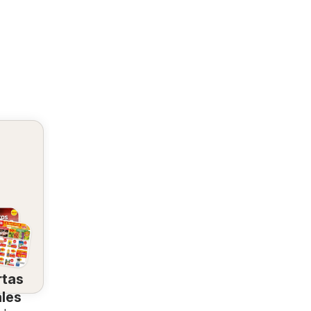
rtas
ales