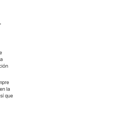
-
e
la
ción
empre
en la
sí que