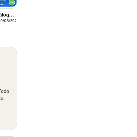
álogo
30/08/2026
s
 Todo
a.