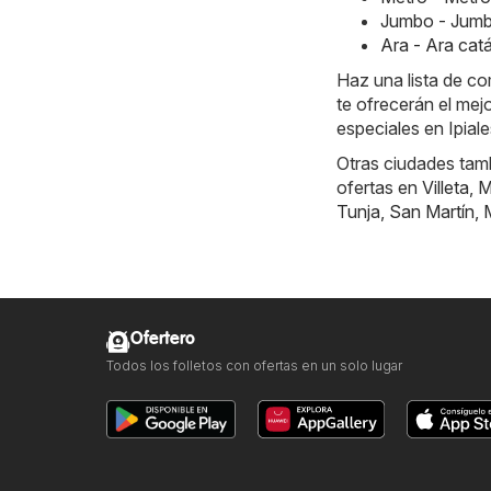
Jumbo - Jumb
Ara - Ara ca
Haz una lista de c
te ofrecerán el mej
especiales en Ipiale
Otras ciudades tamb
ofertas en
Villeta
,
M
Tunja
,
San Martín
,
Ofertero
Todos los folletos con ofertas en un solo lugar