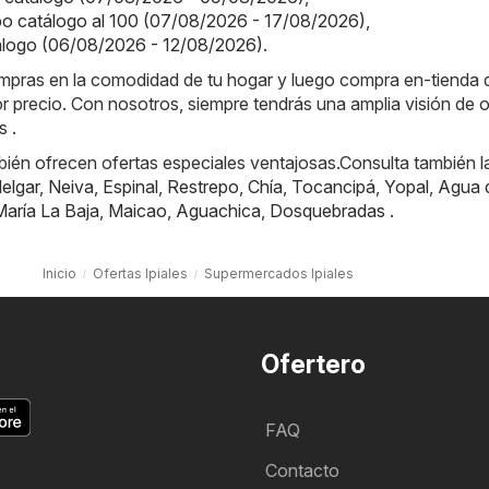
o catálogo al 100 (07/08/2026 - 17/08/2026)
,
tálogo (06/08/2026 - 12/08/2026)
.
ompras en la comodidad de tu hogar y luego compra en-tienda
or precio. Con nosotros, siempre tendrás una amplia visión de o
s .
ién ofrecen ofertas especiales ventajosas.Consulta también l
elgar
,
Neiva
,
Espinal
,
Restrepo
,
Chía
,
Tocancipá
,
Yopal
,
Agua 
María La Baja
,
Maicao
,
Aguachica
,
Dosquebradas
.
Inicio
Ofertas Ipiales
Supermercados Ipiales
Ofertero
FAQ
Contacto