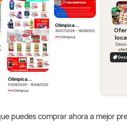
Olímpica
Ofer
30/07/2026 - 19/08/2026
Aniversario
loca
Olímpica
Ofertas textil y
a
Desc
electro
ofer
26
especi
Des
ofer
Olímpica
01/08/2026 - 15/08/2026
catálogo Más
Olímpica
puntos, más
ahorro
ue puedes comprar ahora a mejor pre