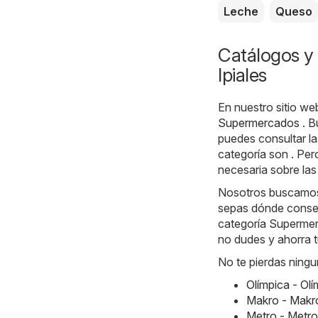
Leche
Queso
Catálogos y 
Ipiales
En nuestro sitio we
Supermercados
. B
puedes consultar l
categoría son . Per
necesaria sobre las
Nosotros buscamos l
sepas dónde consegu
categoría Supermerc
no dudes y ahorra t
No te pierdas ningu
Olímpica - Ol
Makro - Makr
Metro - Metr