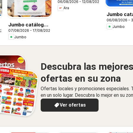
06/08/2026 - 12/08/2026
Ara
Jumbo cat
06/08/2026 - 
Home days
Jumbo catálogo
Jumbo
07/08/2026 - 17/08/2026
026
al 100
Jumbo
Descubra las mejore
ofertas en su zona
Ofertas locales y promociones especiales.
en un solo lugar. Descubra lo mejor en su zon
Ver ofertas