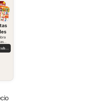
tas
les
ubra
tas
ales
cubre
tas
cio