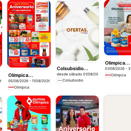
Olímpica
Colsubsidio
01/08/2026 - 3
catálogo
desde sábado 01/08/2026
Olímpica
catálogo
Olímpica
Colsubsidio
26
05/08/2026 - 11/08/2026
catálogo
Olímpica
Aniversario