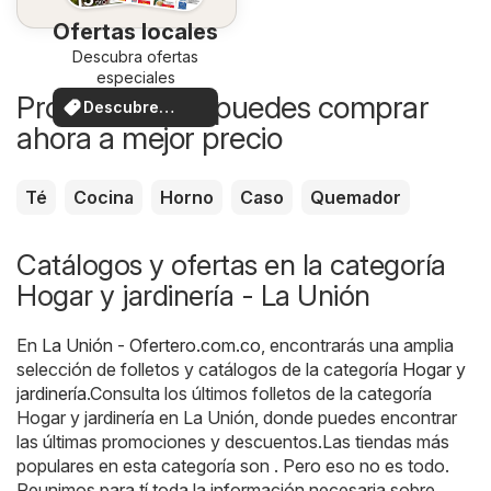
Ofertas locales
Descubra ofertas
especiales
Productos que puedes comprar
Descubre
ahora a mejor precio
ofertas
Té
Cocina
Horno
Caso
Quemador
Catálogos y ofertas en la categoría
Hogar y jardinería - La Unión
En
La Unión - Ofertero.com.co
, encontrarás una amplia
selección de folletos y catálogos de la categoría
Hogar y
jardinería
.Consulta los últimos folletos de la categoría
Hogar y jardinería en La Unión, donde puedes encontrar
las últimas promociones y descuentos.Las tiendas más
populares en esta categoría son . Pero eso no es todo.
Reunimos para tí toda la información necesaria sobre