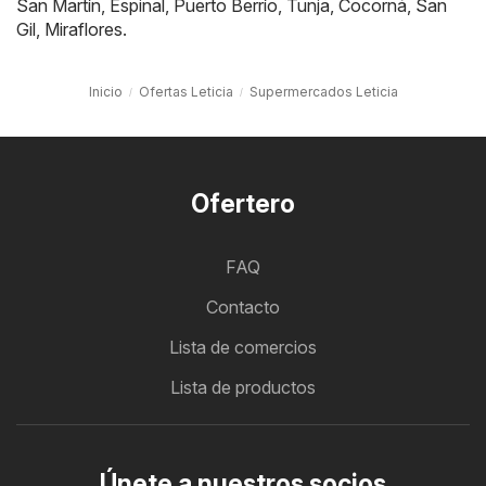
San Martín
,
Espinal
,
Puerto Berrío
,
Tunja
,
Cocorná
,
San
Gil
,
Miraflores
.
Inicio
Ofertas Leticia
Supermercados Leticia
Ofertero
FAQ
Contacto
Lista de comercios
Lista de productos
Únete a nuestros socios