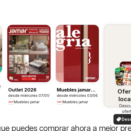
26
Outlet 2026
Muebles jamar
Ofer
desde miércoles 07/01/2026
desde miércoles 03/06/2026
catálogo
loca
Muebles jamar
Muebles jamar
Desc
ofer
especi
Des
ofer
ue puedes comprar ahora a mejor pre