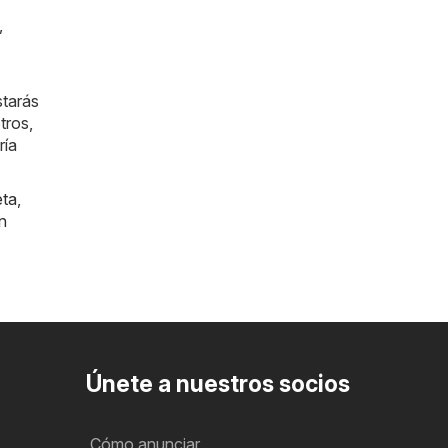
,
starás
tros,
ría
eta
,
n
Únete a nuestros socios
Cómo anunciar