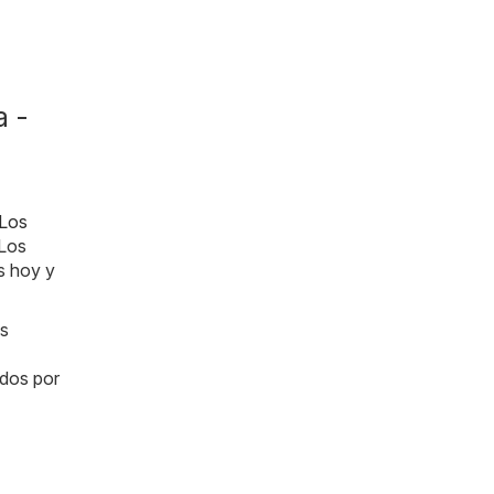
a -
Los
 Los
s hoy y
as
ados por