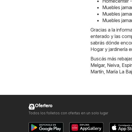
Homecenter -
Muebles jamar
Muebles jamar
Muebles jamar
Gracias a la infor
enterado y las comp
sabrás dónde encont
Hogar y jardinería 
Buscás más rebajas?
Melgar
,
Neiva
,
Espi
Martín
,
María La Ba
Ofertero
Todos los folletos con ofertas en un solo lugar