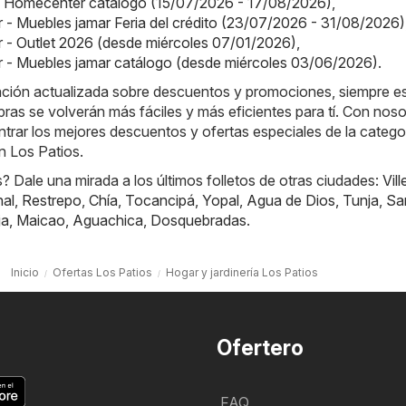
 Homecenter catálogo (15/07/2026 - 17/08/2026)
,
 - Muebles jamar Feria del crédito (23/07/2026 - 31/08/2026)
 - Outlet 2026 (desde miércoles 07/01/2026)
,
 - Muebles jamar catálogo (desde miércoles 03/06/2026)
.
mación actualizada sobre descuentos y promociones, siempre e
ras se volverán más fáciles y más eficientes para tí. Con noso
rar los mejores descuentos y ofertas especiales de la catego
en Los Patios.
 Dale una mirada a los últimos folletos de otras ciudades:
Vill
nal
,
Restrepo
,
Chía
,
Tocancipá
,
Yopal
,
Agua de Dios
,
Tunja
,
Sa
ja
,
Maicao
,
Aguachica
,
Dosquebradas
.
Inicio
Ofertas Los Patios
Hogar y jardinería Los Patios
Ofertero
FAQ