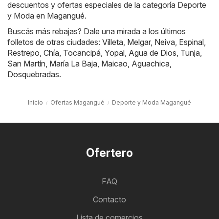
descuentos y ofertas especiales de la categoría Deporte
y Moda en Magangué.
Buscás más rebajas? Dale una mirada a los últimos
folletos de otras ciudades:
Villeta
,
Melgar
,
Neiva
,
Espinal
,
Restrepo
,
Chía
,
Tocancipá
,
Yopal
,
Agua de Dios
,
Tunja
,
San Martín
,
María La Baja
,
Maicao
,
Aguachica
,
Dosquebradas
.
Inicio
Ofertas Magangué
Deporte y Moda Magangué
Ofertero
FAQ
Contacto
Lista de comercios