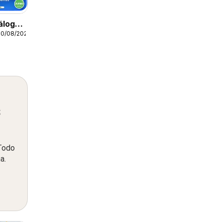
álogo
30/08/2026
s
 Todo
a.