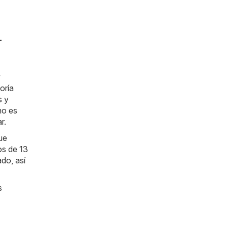
-
y
oría
s y
no es
r.
ue
os de 13
do, así
s