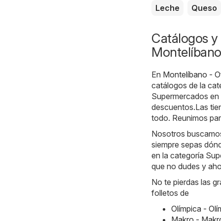
Leche
Queso
Catálogos y 
Montelíban
En
Montelíbano - O
catálogos de la ca
Supermercados en M
descuentos.Las tie
todo. Reunimos para
Nosotros buscamos l
siempre sepas dónd
en la categoría Sup
que no dudes y ahor
No te pierdas las g
folletos de
Olímpica - Ol
Makro - Makr