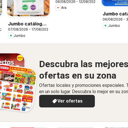
06/08/2026 - 12/08/2026
Ara
Jumbo cat
06/08/2026 - 
Home days
Jumbo catálogo
Jumbo
07/08/2026 - 17/08/2026
026
al 100
Jumbo
Descubra las mejore
ofertas en su zona
Ofertas locales y promociones especiales.
en un solo lugar. Descubra lo mejor en su zon
Ver ofertas