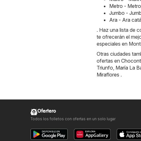
Metro - Metr
Jumbo - Jumb
Ara - Ara ca
. Haz una lista de
te ofrecerán el mej
especiales en Monte
Otras ciudades tamb
ofertas en
Chocont
Triunfo
,
María La B
Miraflores
.
Ofertero
Todos los folletos con ofertas en un solo lugar