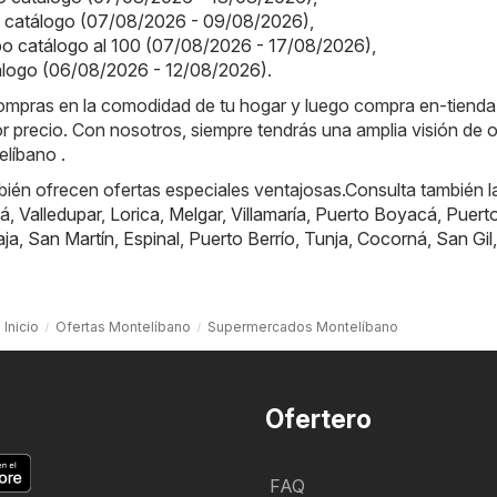
o catálogo (07/08/2026 - 09/08/2026)
,
o catálogo al 100 (07/08/2026 - 17/08/2026)
,
tálogo (06/08/2026 - 12/08/2026)
.
 compras en la comodidad de tu hogar y luego compra en-tiend
or precio. Con nosotros, siempre tendrás una amplia visión de o
líbano .
ién ofrecen ofertas especiales ventajosas.Consulta también l
á
,
Valledupar
,
Lorica
,
Melgar
,
Villamaría
,
Puerto Boyacá
,
Puert
aja
,
San Martín
,
Espinal
,
Puerto Berrío
,
Tunja
,
Cocorná
,
San Gil
,
Inicio
Ofertas Montelíbano
Supermercados Montelíbano
Ofertero
FAQ