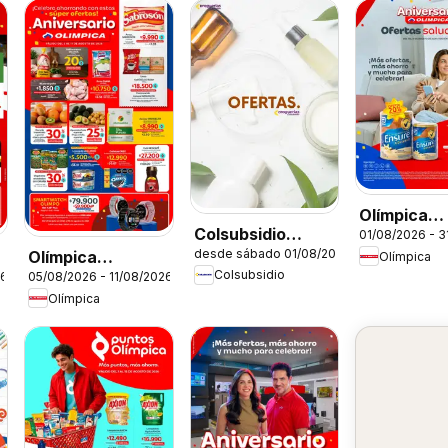
Olímpica
Colsubsidio
01/08/2026 - 3
catálogo
desde sábado 01/08/2026
Olímpica
catálogo
Olímpica
Colsubsidio
26
05/08/2026 - 11/08/2026
catálogo
Olímpica
Aniversario