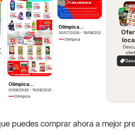
Olímpica
Ofer
30/07/2026 - 19/08/2026
Aniversario
loca
Olímpica
Ofertas textil y
a
Desc
electro
ofer
26
especi
Des
ofer
Olímpica
01/08/2026 - 15/08/2026
catálogo Más
Olímpica
puntos, más
ahorro
ue puedes comprar ahora a mejor pre