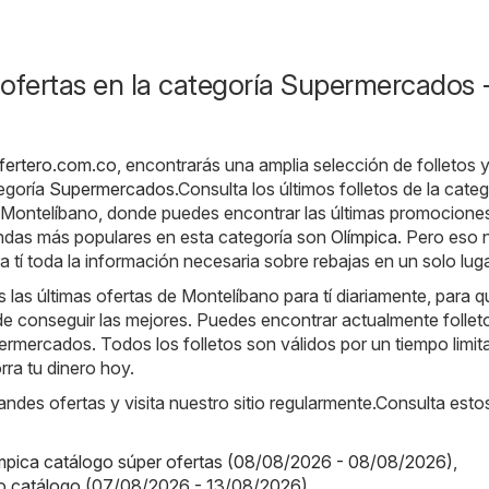
ofertas en la categoría Supermercados 
o
fertero.com.co
, encontrarás una amplia selección de folletos 
tegoría
Supermercados
.Consulta los últimos folletos de la categ
ontelíbano, donde puedes encontrar las últimas promocione
ndas más populares en esta categoría son
Olímpica
. Pero eso 
 tí toda la información necesaria sobre rebajas en un solo luga
as últimas ofertas de Montelíbano para tí diariamente, para q
e conseguir las mejores. Puedes encontrar actualmente follet
ermercados. Todos los folletos son válidos por un tiempo limita
ra tu dinero hoy.
randes ofertas y visita nuestro sitio regularmente.Consulta esto
ímpica catálogo súper ofertas (08/08/2026 - 08/08/2026)
,
o catálogo (07/08/2026 - 13/08/2026)
,