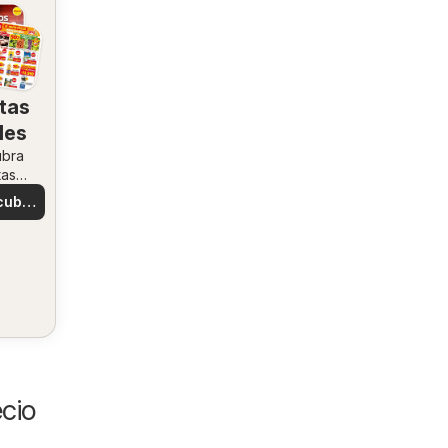
tas
les
ubra
tas
ales
cubre
tas
cio