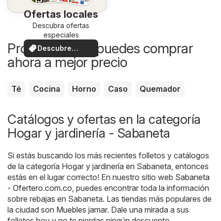
Ofertas locales
Descubra ofertas
especiales
Productos que puedes comprar
Descubre
ahora a mejor precio
ofertas
Té
Cocina
Horno
Caso
Quemador
Catálogos y ofertas en la categoría
Hogar y jardinería - Sabaneta
Si estás buscando los más recientes folletos y catálogos
de la categoría Hogar y jardinería en Sabaneta, entonces
estás en el lugar correcto! En nuestro sitio web
Sabaneta
- Ofertero.com.co
, puedes encontrar toda la información
sobre rebajas en Sabaneta. Las tiendas más populares de
la ciudad son
Muebles jamar
. Dale una mirada a sus
folletos hoy y no te pierdas ningún descuento.