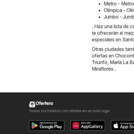
Metro - Metr
Olímpica - Ol
Jumbo - Jumb
. Haz una lista de
te ofrecerán el mej
especiales en Sant
Otras ciudades tamb
ofertas en
Chocont
Triunfo
,
María La B
Miraflores
.
Ofertero
Todos los folletos con ofertas en un solo lugar