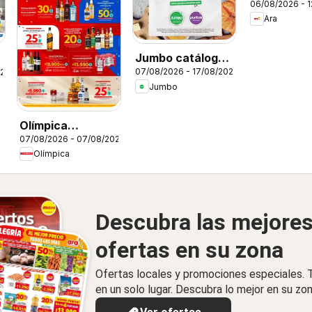
06/08/2026 - 
Ara
Jumbo catálogo
07/08/2026 - 17/08/2026
026
al 100
Jumbo
Olímpica
07/08/2026 - 07/08/2026
catálogo viernes
Olímpica
para festejar
Descubra las mejore
ofertas en su zona
Ofertas locales y promociones especiales.
en un solo lugar. Descubra lo mejor en su zon