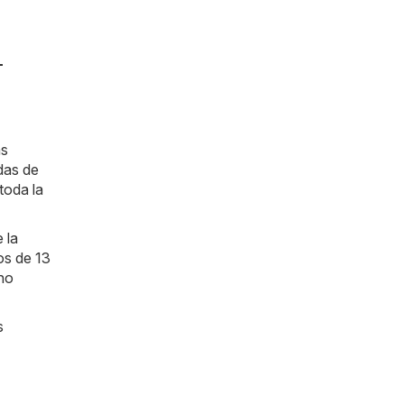
-
ás
das de
toda la
 la
os de 13
cho
s