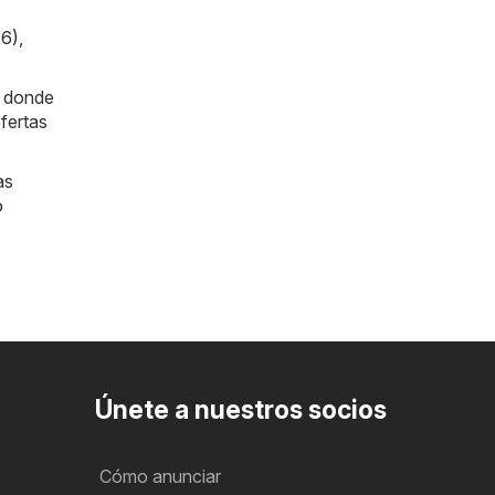
26)
,
a donde
fertas
as
o
Únete a nuestros socios
Cómo anunciar