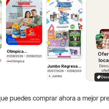
Olímpica
Ofer
01/08/2026 - 31/08/2026
catálogo
loca
026
Olímpica
Jumbo Regresa a
Desc
ofer
25/07/2026 - 31/08/2026
clase
especi
Jumbo
Des
ofer
ue puedes comprar ahora a mejor pre