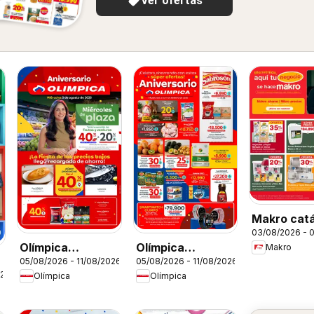
Ver ofertas
Makro cat
03/08/2026 - 
Olímpica
Olímpica
Makro
05/08/2026 - 11/08/2026
05/08/2026 - 11/08/2026
catálogo
catálogo
026
Olímpica
Olímpica
Miércoles de
Aniversario
Plaza