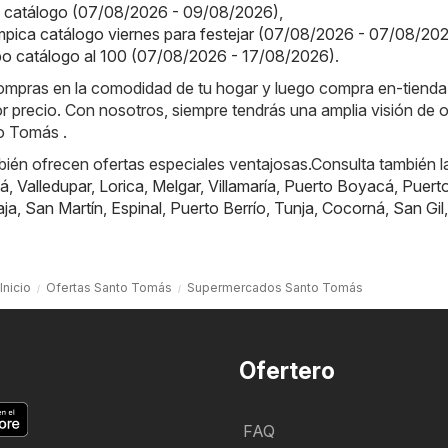
o catálogo (07/08/2026 - 09/08/2026)
,
ímpica catálogo viernes para festejar (07/08/2026 - 07/08/20
o catálogo al 100 (07/08/2026 - 17/08/2026)
.
 compras en la comodidad de tu hogar y luego compra en-tiend
or precio. Con nosotros, siempre tendrás una amplia visión de o
o Tomás .
ién ofrecen ofertas especiales ventajosas.Consulta también l
á
,
Valledupar
,
Lorica
,
Melgar
,
Villamaría
,
Puerto Boyacá
,
Puert
aja
,
San Martín
,
Espinal
,
Puerto Berrío
,
Tunja
,
Cocorná
,
San Gil
,
Inicio
Ofertas Santo Tomás
Supermercados Santo Tomás
Ofertero
FAQ