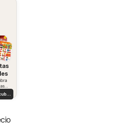
tas
les
ubra
tas
ales
cubre
tas
cio