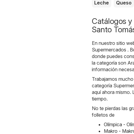
Leche
Queso
Catálogos y 
Santo Tomá
En nuestro sitio we
Supermercados
. B
donde puedes consu
la categoría son
Ar
información necesar
Trabajamos mucho ca
categoría Supermer
aquí ahora mismo. L
tiempo.
No te pierdas las g
folletos de
Olímpica - Ol
Makro - Makr