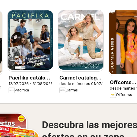
Pacifika catálogo
Carmel catálogo
Offcorss
12/07/2026 - 31/08/2026
desde miércoles 01/07/2026
C12/2026
C12/2026
026
desde martes 
catálogo
Pacifika
Carmel
Offcorss
Descubra las mejore