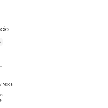
cio
o
-
e y Moda
as
e