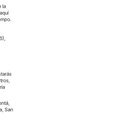
 la
aquí
iempo.
6)
,
starás
tros,
ría
ontá
,
a
,
San