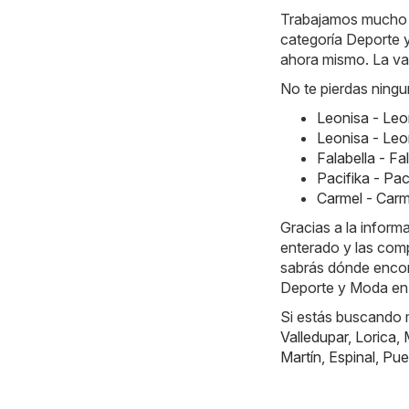
Trabajamos mucho ca
categoría Deporte 
ahora mismo. La val
No te pierdas ningu
Leonisa - Le
Leonisa - Le
Falabella - F
Pacifika - Pa
Carmel - Car
Gracias a la infor
enterado y las comp
sabrás dónde encont
Deporte y Moda en
Si estás buscando m
Valledupar
,
Lorica
,
Martín
,
Espinal
,
Pue