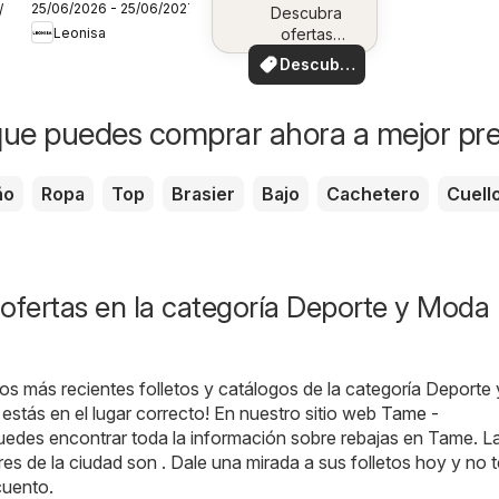
25/06/2026 - 25/06/2027
7/2026
Campaña 10
Descubra
Leonisa
ofertas
especiales
Descubre
ofertas
ue puedes comprar ahora a mejor pre
ño
Ropa
Top
Brasier
Bajo
Cachetero
Cuell
ofertas en la categoría Deporte y Moda 
os más recientes folletos y catálogos de la categoría Deport
stás en el lugar correcto! En nuestro sitio web
Tame -
puedes encontrar toda la información sobre rebajas en Tame. L
es de la ciudad son . Dale una mirada a sus folletos hoy y no t
cuento.