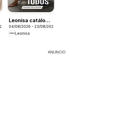
Leonisa catálogo
026
04/08/2026 - 23/08/2026
Campaña 12
Leonisa
ANUNCIO