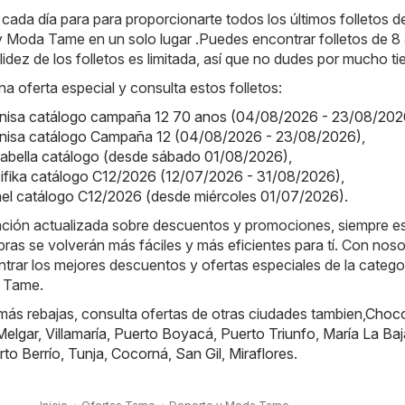
da día para para proporcionarte todos los últimos folletos de
y Moda Tame en un solo lugar .Puedes encontrar folletos de 8 
idez de los folletos es limitada, así que no dudes por mucho t
na oferta especial y consulta estos folletos:
onisa catálogo campaña 12 70 anos (04/08/2026 - 23/08/202
onisa catálogo Campaña 12 (04/08/2026 - 23/08/2026)
,
alabella catálogo (desde sábado 01/08/2026)
,
cifika catálogo C12/2026 (12/07/2026 - 31/08/2026)
,
mel catálogo C12/2026 (desde miércoles 01/07/2026)
.
mación actualizada sobre descuentos y promociones, siempre e
ras se volverán más fáciles y más eficientes para tí. Con noso
rar los mejores descuentos y ofertas especiales de la catego
 Tame.
ás rebajas, consulta ofertas de otras ciudades tambien,
Choc
Melgar
,
Villamaría
,
Puerto Boyacá
,
Puerto Triunfo
,
María La Baj
rto Berrío
,
Tunja
,
Cocorná
,
San Gil
,
Miraflores
.