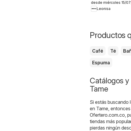
desde miércoles 15/0
aliados
Leonisa
Productos q
Café
Té
Ba
Espuma
Catálogos y 
Tame
Si estás buscando l
en Tame, entonces e
Ofertero.com.co
, 
tiendas más popular
pierdas ningún des