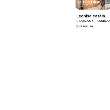
Leonisa catálogo
04/08/2026 - 23/08/2
campaña 12 70
Leonisa
anos