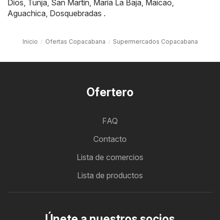
Dios
,
Tunja
,
San Martín
,
María La Baja
,
Maicao
,
Aguachica
,
Dosquebradas
.
Inicio
Ofertas Copacabana
Supermercados Copacabana
Ofertero
FAQ
Contacto
Lista de comercios
Lista de productos
Únete a nuestros socios