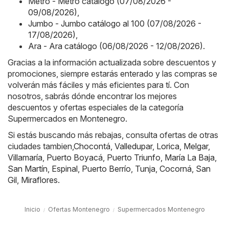
Metro - Metro catálogo (07/08/2026 -
09/08/2026)
,
Jumbo - Jumbo catálogo al 100 (07/08/2026 -
17/08/2026)
,
Ara - Ara catálogo (06/08/2026 - 12/08/2026)
.
Gracias a la información actualizada sobre descuentos y
promociones, siempre estarás enterado y las compras se
volverán más fáciles y más eficientes para tí. Con
nosotros, sabrás dónde encontrar los mejores
descuentos y ofertas especiales de la categoría
Supermercados en Montenegro.
Si estás buscando más rebajas, consulta ofertas de otras
ciudades tambien,
Chocontá
,
Valledupar
,
Lorica
,
Melgar
,
Villamaría
,
Puerto Boyacá
,
Puerto Triunfo
,
María La Baja
,
San Martín
,
Espinal
,
Puerto Berrío
,
Tunja
,
Cocorná
,
San
Gil
,
Miraflores
.
Inicio
Ofertas Montenegro
Supermercados Montenegro